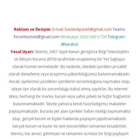
Reklam ve İletişim:
E-mail:
backlinkpaneli@gmail.com
Teams:
forumhizmeti@gmail.com
Whatsapp: 0262 606 0 726
Telegram:
@karabul
Yasal Uyarı:
Sitemiz, 5651 Sayılı Kanun gereğince Bilgi Teknolojileri
ve İletişim Kurumu (BTK) tarafından onaylanmış bir Yer Sağlayıcı
olarak hizmet vermektedir. Bu nedenle, sitedeki içerikleri proaktif
olarak denetleme veya araştırma yükümlülüğümüz bulunmamaktadır.
Ancak, üyelerimiz yazdıkları içeriklerin sorumluluğunu taşımakta olup,
siteye üye olarak bu sorumluluğu kabul etmiş sayılırlar. Bu internet
sitesi, herhangi bir marka, kurum veya şahıs şirketi ile hiçbir bağlantısı
bulunmamaktadır. Sitede yalnızca kendi hazırladığımız makaleler
paylaşılmaktadır. Burada yer alan içerikler haber niteliği taşımamakta
olup, gerçek kurum ve kişiler hakkında paylaşım yapılmamaktadır.
Gerçek kurum ve kişiler ile isim benzerlikleri tamamen tesadüfidir.
Sitemiz, kar amacı gütmeyen ve tamamen ücretsiz bir bilgi paylaşım