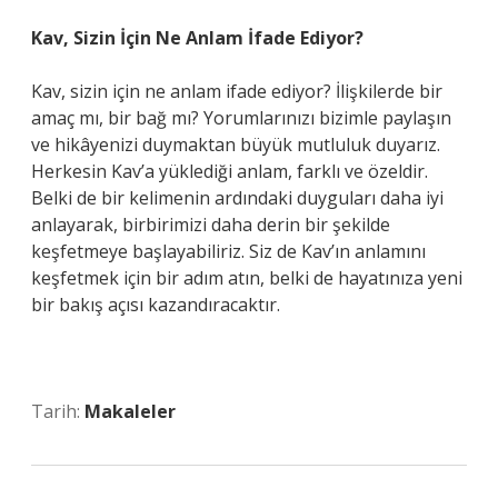
Kav, Sizin İçin Ne Anlam İfade Ediyor?
Kav, sizin için ne anlam ifade ediyor? İlişkilerde bir
amaç mı, bir bağ mı? Yorumlarınızı bizimle paylaşın
ve hikâyenizi duymaktan büyük mutluluk duyarız.
Herkesin Kav’a yüklediği anlam, farklı ve özeldir.
Belki de bir kelimenin ardındaki duyguları daha iyi
anlayarak, birbirimizi daha derin bir şekilde
keşfetmeye başlayabiliriz. Siz de Kav’ın anlamını
keşfetmek için bir adım atın, belki de hayatınıza yeni
bir bakış açısı kazandıracaktır.
Tarih:
Makaleler