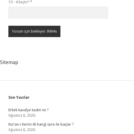
10 - 4 kaçtır?
*
Sitemap
Sidebar
Son Yazılar
Erkek kavalye kadın ne ?
Ağustos 6, 2026
Kur’an-ı Kerim ilk hangi sure ile başlar ?
Ağustos 6, 2026