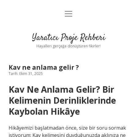
menüyü
Anasayfa
aç
Gizlilik Politikası
Yaratıcı Proje Rehberi
Yasal Uyarı
Hayalleri gerçeğe dönüştüren fikirler!
Hakkımızda
Kav ne anlama gelir ?
Tarih: Ekim 31, 2025
Kav Ne Anlama Gelir? Bir
Kelimenin Derinliklerinde
Kaybolan Hikâye
Hikâyemizi başlatmadan önce, size bir soru sormak
istiyorum: Kav kelimesini duyduğunuzda aklınıza ne