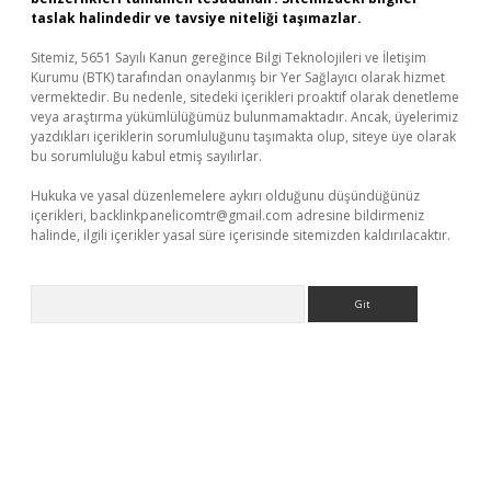
taslak halindedir ve tavsiye niteliği taşımazlar.
Sitemiz, 5651 Sayılı Kanun gereğince Bilgi Teknolojileri ve İletişim
Kurumu (BTK) tarafından onaylanmış bir Yer Sağlayıcı olarak hizmet
vermektedir. Bu nedenle, sitedeki içerikleri proaktif olarak denetleme
veya araştırma yükümlülüğümüz bulunmamaktadır. Ancak, üyelerimiz
yazdıkları içeriklerin sorumluluğunu taşımakta olup, siteye üye olarak
bu sorumluluğu kabul etmiş sayılırlar.
Hukuka ve yasal düzenlemelere aykırı olduğunu düşündüğünüz
içerikleri,
backlinkpanelicomtr@gmail.com
adresine bildirmeniz
halinde, ilgili içerikler yasal süre içerisinde sitemizden kaldırılacaktır.
Arama
iş
betci
tulipbet güncel