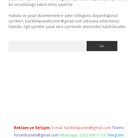
bu sorumluluğu kabul etmiş sayılırlar.
Hukuka ve yasal düzenlemelere aykırı olduğunu düşündüğünüz
içerikleri,
backlinkpanelicomtr@gmail.com
adresine bildirmeniz
halinde, ilgili içerikler yasal süre içerisinde sitemizden kaldırılacaktır.
Arama
etci
tulipbet güncel
Reklam ve İletişim:
E-mail:
backlinkpaneli@gmail.com
Teams:
forumhizmeti@gmail.com
Whatsapp: 0262 606 0 726
Telegram: