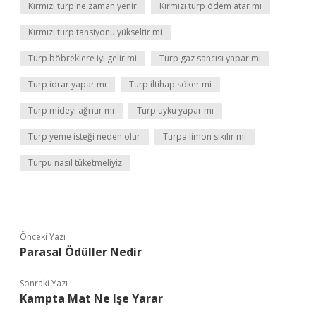
Kırmızı turp ne zaman yenir
Kırmızı turp ödem atar mı
Kırmızı turp tansiyonu yükseltir mi
Turp böbreklere iyi gelir mi
Turp gaz sancısı yapar mı
Turp idrar yapar mı
Turp iltihap söker mi
Turp mideyi ağrıtır mı
Turp uyku yapar mı
Turp yeme isteği neden olur
Turpa limon sıkılır mı
Turpu nasıl tüketmeliyiz
Önceki Yazı
Parasal Ödüller Nedir
Sonraki Yazı
Kampta Mat Ne Işe Yarar