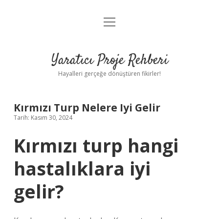
menüyü
Anasayfa
aç
Gizlilik Politikası
Yaratıcı Proje Rehberi
Yasal Uyarı
Hayalleri gerçeğe dönüştüren fikirler!
Hakkımızda
Kırmızı Turp Nelere Iyi Gelir
Tarih: Kasım 30, 2024
Kırmızı turp hangi
hastalıklara iyi
gelir?