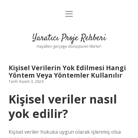
menüyü
Anasayfa
aç
Gizlilik Politikası
Yaratıcı Proje Rehberi
Yasal Uyarı
Hayalleri gerçeğe dönüştüren fikirler!
Hakkımızda
Kişisel Verilerin Yok Edilmesi Hangi
Yöntem Veya Yöntemler Kullanılır
Tarih: Kasım 3, 2024
Kişisel veriler nasıl
yok edilir?
Kişisel veriler hukuka uygun olarak işlenmiş olsa