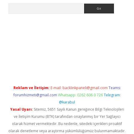
Arama
tulipbet güncel
Reklam ve İletişim:
E-mail:
backlinkpaneli@gmail.com
Teams:
forumhizmeti@gmail.com
Whatsapp: 0262 606 0 726
Telegram:
@karabul
Yasal Uyarı:
Sitemiz, 5651 Sayılı Kanun gereğince Bilgi Teknolojileri
ve İletişim Kurumu (BTK) tarafından onaylanmış bir Yer Sağlayıcı
olarak hizmet vermektedir. Bu nedenle, sitedeki içerikleri proaktif
olarak denetleme veya araştırma yükümlülüğümüz bulunmamaktadır.