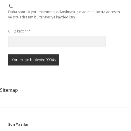
Daha sonraki yorumlarımda kullanılması için adım, e-posta adresim
ve site adresim bu tarayıcıya kaydedilsin.
6 + 2 kaçtır?
*
Sitemap
Sidebar
Son Yazılar