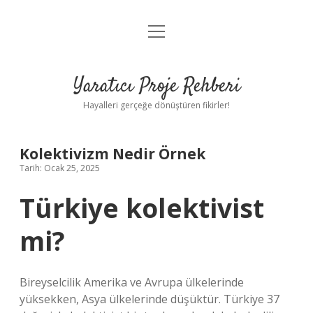
menüyü
Anasayfa
aç
Gizlilik Politikası
Yaratıcı Proje Rehberi
Yasal Uyarı
Hayalleri gerçeğe dönüştüren fikirler!
Hakkımızda
Kolektivizm Nedir Örnek
Tarih: Ocak 25, 2025
Türkiye kolektivist
mi?
Bireyselcilik Amerika ve Avrupa ülkelerinde
yüksekken, Asya ülkelerinde düşüktür. Türkiye 37