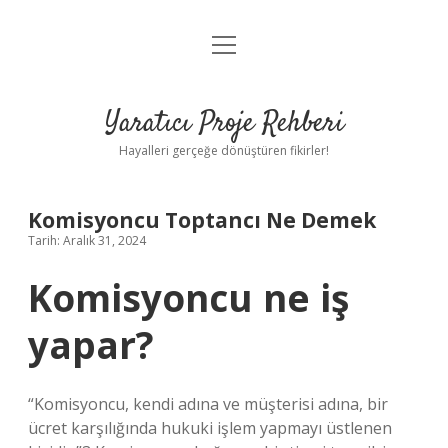
menüyü
Anasayfa
aç
Gizlilik Politikası
Yaratıcı Proje Rehberi
Yasal Uyarı
Hayalleri gerçeğe dönüştüren fikirler!
Hakkımızda
Komisyoncu Toptancı Ne Demek
Tarih: Aralık 31, 2024
Komisyoncu ne iş
yapar?
“Komisyoncu, kendi adına ve müşterisi adına, bir
ücret karşılığında hukuki işlem yapmayı üstlenen