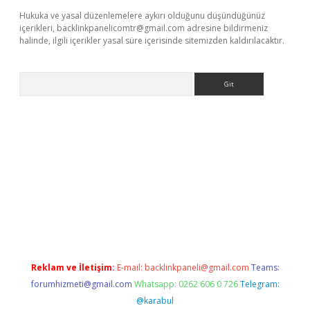
Hukuka ve yasal düzenlemelere aykırı olduğunu düşündüğünüz
içerikleri,
backlinkpanelicomtr@gmail.com
adresine bildirmeniz
halinde, ilgili içerikler yasal süre içerisinde sitemizden kaldırılacaktır.
Arama
tci
tulipbet güncel
Reklam ve İletişim:
E-mail:
backlinkpaneli@gmail.com
Teams:
forumhizmeti@gmail.com
Whatsapp: 0262 606 0 726
Telegram:
@karabul