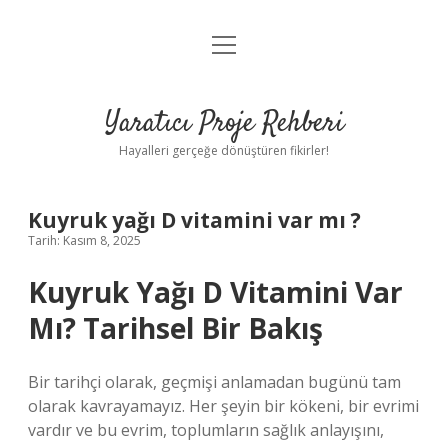
menüyü
Anasayfa
aç
Gizlilik Politikası
Yaratıcı Proje Rehberi
Yasal Uyarı
Hayalleri gerçeğe dönüştüren fikirler!
Hakkımızda
Kuyruk yağı D vitamini var mı ?
Tarih: Kasım 8, 2025
Kuyruk Yağı D Vitamini Var
Mı? Tarihsel Bir Bakış
Bir tarihçi olarak, geçmişi anlamadan bugünü tam
olarak kavrayamayız. Her şeyin bir kökeni, bir evrimi
vardır ve bu evrim, toplumların sağlık anlayışını,