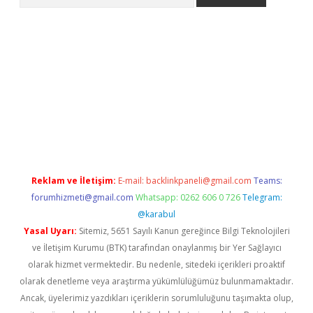
ş
betci
tulipbet güncel
Reklam ve İletişim:
E-mail:
backlinkpaneli@gmail.com
Teams:
forumhizmeti@gmail.com
Whatsapp: 0262 606 0 726
Telegram:
@karabul
Yasal Uyarı:
Sitemiz, 5651 Sayılı Kanun gereğince Bilgi Teknolojileri
ve İletişim Kurumu (BTK) tarafından onaylanmış bir Yer Sağlayıcı
olarak hizmet vermektedir. Bu nedenle, sitedeki içerikleri proaktif
olarak denetleme veya araştırma yükümlülüğümüz bulunmamaktadır.
Ancak, üyelerimiz yazdıkları içeriklerin sorumluluğunu taşımakta olup,