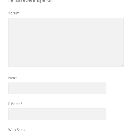
ile işaretlenmişlerdir
Yorum
İsim*
E-Posta*
Web Sitesi