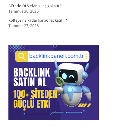
Alfredo Di Stéfano kaç gol attı ?
Temmuz 30, 2026
Köfteye ne kadar karbonat katılır ?
Temmuz 27, 2026