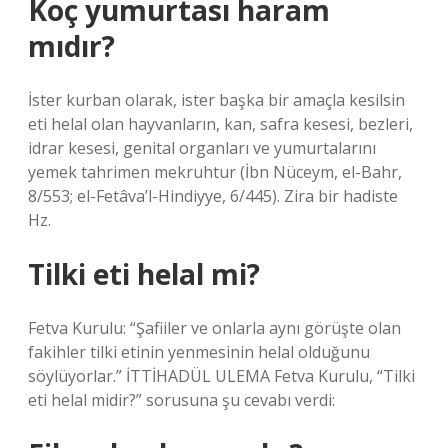
Koç yumurtası haram
mıdır?
İster kurban olarak, ister başka bir amaçla kesilsin
eti helal olan hayvanların, kan, safra kesesi, bezleri,
idrar kesesi, genital organları ve yumurtalarını
yemek tahrimen mekruhtur (İbn Nüceym, el-Bahr,
8/553; el-Fetâva’l-Hindiyye, 6/445). Zira bir hadiste
Hz.
Tilki eti helal mi?
Fetva Kurulu: “Şafiiler ve onlarla aynı görüşte olan
fakihler tilki etinin yenmesinin helal olduğunu
söylüyorlar.” İTTİHADÜL ULEMA Fetva Kurulu, “Tilki
eti helal midir?” sorusuna şu cevabı verdi: