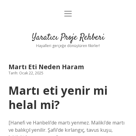
menüyü
Anasayfa
aç
Gizlilik Politikası
Yaratıcı Proje Rehberi
Yasal Uyarı
Hayalleri gerçeğe dönüştüren fikirler!
Hakkımızda
Martı Eti Neden Haram
Tarih: Ocak 22, 2025
Martı eti yenir mi
helal mi?
[Hanefi ve Hanbeli’de martı yenmez. Maliki’de martı
ve balıkçıl yenilir. Şafii’de kırlangıç, tavus kuşu,