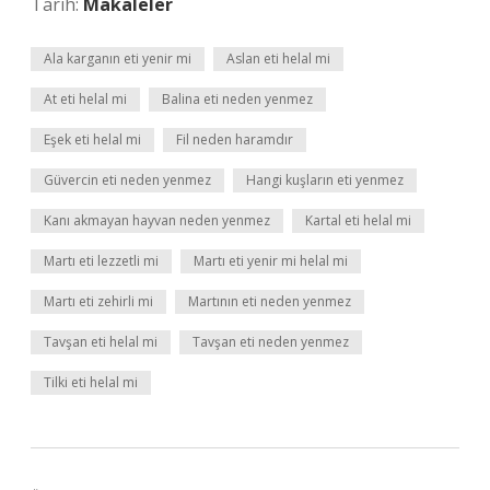
Tarih:
Makaleler
Ala karganın eti yenir mi
Aslan eti helal mi
At eti helal mi
Balina eti neden yenmez
Eşek eti helal mi
Fil neden haramdır
Güvercin eti neden yenmez
Hangi kuşların eti yenmez
Kanı akmayan hayvan neden yenmez
Kartal eti helal mi
Martı eti lezzetli mi
Martı eti yenir mi helal mi
Martı eti zehirli mi
Martının eti neden yenmez
Tavşan eti helal mi
Tavşan eti neden yenmez
Tilki eti helal mi