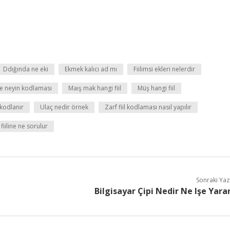
Ddığında ne eki
Ekmek kalıcı ad mı
Fiilimsi ekleri nelerdir
ye neyin kodlaması
Maış mak hangi fiil
Müş hangi fiil
l kodlanır
Ulaç nedir örnek
Zarf fiil kodlaması nasıl yapılır
 fiiline ne sorulur
Sonraki Yaz
Bilgisayar Çipi Nedir Ne Işe Yara