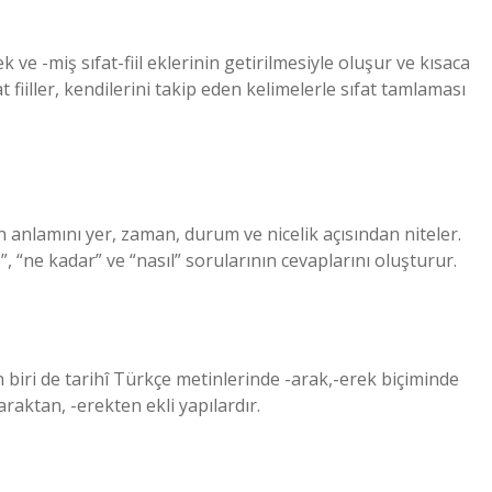
ecek ve -miş sıfat-fiil eklerinin getirilmesiyle oluşur ve kısaca
 fiiller, kendilerini takip eden kelimelerle sıfat tamlaması
arın anlamını yer, zaman, durum ve nicelik açısından niteler.
”, “ne kadar” ve “nasıl” sorularının cevaplarını oluşturur.
 biri de tarihî Türkçe metinlerinde -arak,-erek biçiminde
raktan, -erekten ekli yapılardır.