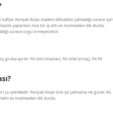
?
ci kafiye: Kenyalı Asiye madeni dikkatlice çalmadığı sürece içer
amazlık yaparken ince bir ip attı ve incelmeden dik durdu.
çaldığı sürece örgü örmeyecektir.
üç gruba ayrılır: fiil-isim (mastar), fiil-sıfat (ortaç), fiil-fiil
ası?
i şu şekildedir: Kenyalı Asiye ince ipi çalmazsa ne güzel. Ali,
rlattı ve incelmeden dik durdu.