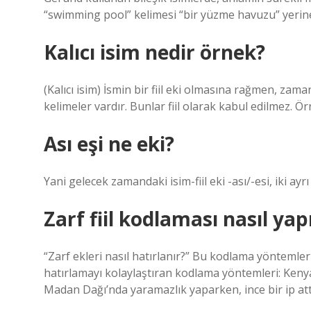
“swimming pool” kelimesi “bir yüzme havuzu” yerine
Kalıcı isim nedir örnek?
(Kalıcı isim) İsmin bir fiil eki olmasına rağmen, zam
kelimeler vardır. Bunlar fiil olarak kabul edilmez. Ö
Ası eşi ne eki?
Yani gelecek zamandaki isim-fiil eki -ası/-esi, iki ayr
Zarf fiil kodlaması nasıl yapı
“Zarf ekleri nasıl hatırlanır?” Bu kodlama yöntemleri
hatırlamayı kolaylaştıran kodlama yöntemleri: Kenyalı
Madan Dağı’nda yaramazlık yaparken, ince bir ip att