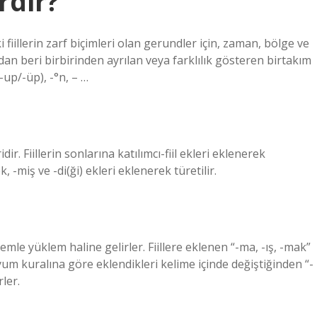
erdir?
fiillerin zarf biçimleri olan gerundler için, zaman, bölge ve
rdan beri birbirinden ayrılan veya farklılık gösteren birtakım
, -up/-üp), -°n, – …
dir. Fiillerin sonlarına katılımcı-fiil ekleri eklenerek
ek, -miş ve -di(ği) ekleri eklenerek türetilir.
emle yüklem haline gelirler. Fiillere eklenen “-ma, -ış, -mak”
yum kuralına göre eklendikleri kelime içinde değiştiğinden “-
rler.