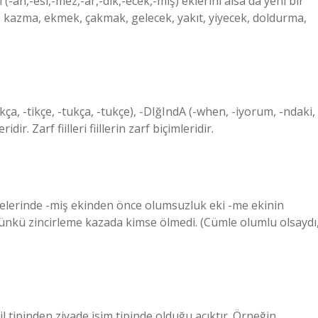
fiil (-an,-esi,-mez,-ar,-dik,-ecek,-miş) eklerini alsa da yeni bir
z, kazma, ekmek, çakmak, gelecek, yakıt, yiyecek, doldurma,
kça, -tikçe, -tukça, -tukçe), -DIğIndA (-when, -iyorum, -ndaki, 
idir. Zarf fiilleri fiillerin zarf biçimleridir.
lelerinde -miş ekinden önce olumsuzluk eki -me ekinin
ünkü zincirleme kazada kimse ölmedi. (Cümle olumlu olsaydı
il tipinden ziyade isim tipinde olduğu açıktır. Örneğin,