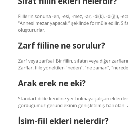
Sıfat fiilin ekleri nelerdir?
Fiillerin sonuna -en, -esi, -mez, -ar, -di(k), -di(ği), -
“Annesi mezar yapacak.” şeklinde formüle edilir. Sıfat
oluştururlar.
Zarf fiiline ne sorulur?
Zarf veya zarfsal; Bir fiilin, sıfatın veya diğer zarfl
Zarflar, fiile yöneltilen “neden”, “ne zaman”, “nerede
Arak erek ne eki?
Standart dilde kendine yer bulmaya çalışan eklerden
gördüğümüz gerund ekinin genişletilmiş hali olan -a
İsim-fiil ekleri nelerdir?