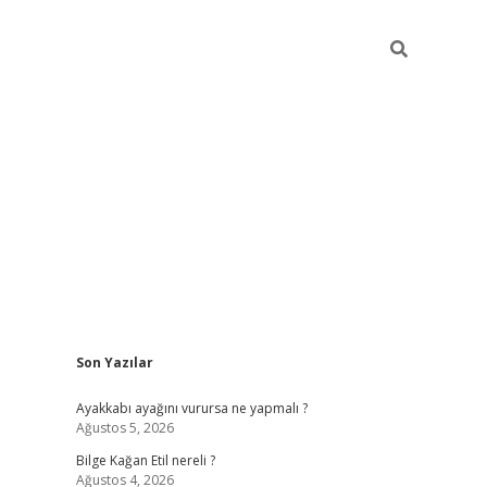
Sidebar
Son Yazılar
ş
piabellacasino
hiltonbet giriş
betexper.xyz
betci giriş
betci
tul
Ayakkabı ayağını vurursa ne yapmalı ?
Ağustos 5, 2026
Bilge Kağan Etil nereli ?
Ağustos 4, 2026