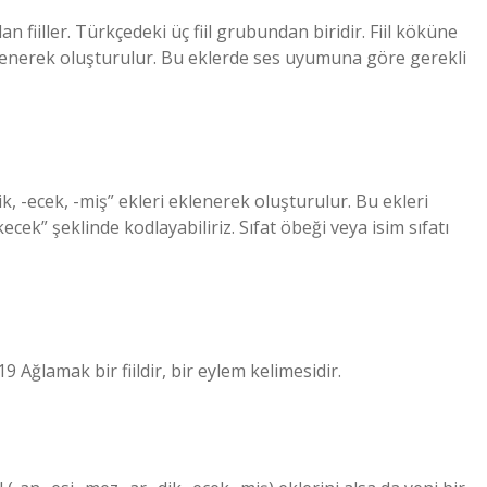
lan fiiller. Türkçedeki üç fiil grubundan biridir. Fiil köküne
lenerek oluşturulur. Bu eklerde ses uyumuna göre gerekli
, -dik, -ecek, -miş” ekleri eklenerek oluşturulur. Bu ekleri
cek” şeklinde kodlayabiliriz. Sıfat öbeği veya isim sıfatı
19 Ağlamak bir fiildir, bir eylem kelimesidir.