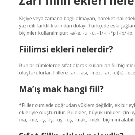
Zarf fiilin ekleri nel
Kişiye veya zamana bağlı olmayan, hareket halindeki 
yazı dili farklılıklarından dolayı Türkçede eski çağla
biçimler kullanılmıştır: -a/-e, -u, -ü, -1/-i, -°p (-ip/-ip
Fiilimsi ekleri nelerdir?
Bunlar cümlelerde sıfat olarak kullanılan fiil biçimleri
oluşturulurlar. Fiillere -an, -ası, -mez, -ar, -di(k), -ec
Ma’ış mak hangi fiil?
*Fiiller cümlede doğrudan yüklem değildir, ek bir eyl
ekleriyle oluşturulur. Bu ekler, büyük ünlüler için u
ma, -me, -ış, -iş, -uş, -üş, -mak, -mek” biçimini alabili