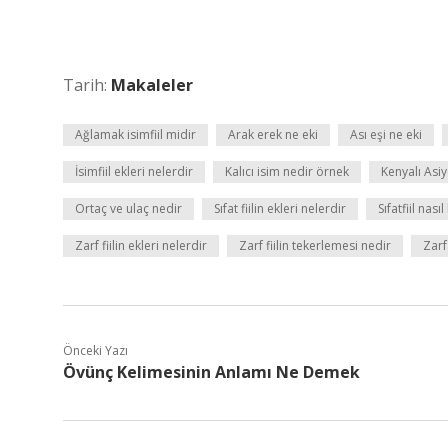
Tarih:
Makaleler
Ağlamak isimfiil midir
Arak erek ne eki
Ası eşi ne eki
İsimfiil ekleri nelerdir
Kalıcı isim nedir örnek
Kenyalı Asi
Ortaç ve ulaç nedir
Sıfat fiilin ekleri nelerdir
Sıfatfiil nası
Zarf fiilin ekleri nelerdir
Zarf fiilin tekerlemesi nedir
Zarf
Önceki Yazı
Övünç Kelimesinin Anlamı Ne Demek