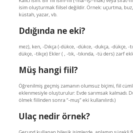
Kalıcı isim: Bir fiil isim-fiil (-ma/-ış/-mak) veya sıfat-
isim oluşturmak fiilsel değildir. Örnek: uçurtma, bu
küstah, yazar, vb.
Ddığında ne eki?
mez), ken, -Dıkça (-dükce, -dükce, -dukça, -dükçe, -tı
dükçe, -tikçe) Ekler ( , -tık, -tıkında, -tü ders) zarf ekler
Müş hangi fiil?
Öğrenilmiş geçmiş zamanın olumsuz biçimi, fiil cüm
eklenmesiyle oluşturulur: Evde sarımsak kalmadı. D
ölmek fiilinden sonra “-muş” eki kullanılırdı.)
Ulaç nedir örnek?
Gerund kullanan bileşik isimlerde, anlamın sürekli fi