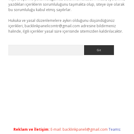
yazdıkları içeriklerin sorumluluğunu taşımakta olup, siteye üye olarak
bu sorumluluğu kabul etmiş sayılırlar.
Hukuka ve yasal düzenlemelere aykırı olduğunu düşündüğünüz
içerikleri,
backlinkpanelicomtr@gmail.com
adresine bildirmeniz
halinde, ilgili içerikler yasal süre içerisinde sitemizden kaldırılacaktır.
Arama
 giriş
betci
tulipbet güncel
Reklam ve İletişim:
E-mail:
backlinkpaneli@gmail.com
Teams: