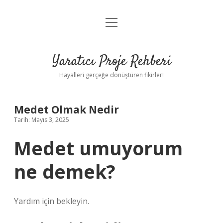
menüyü
Anasayfa
aç
Gizlilik Politikası
Yaratıcı Proje Rehberi
Yasal Uyarı
Hayalleri gerçeğe dönüştüren fikirler!
Hakkımızda
Medet Olmak Nedir
Tarih: Mayıs 3, 2025
Medet umuyorum
ne demek?
Yardım için bekleyin.