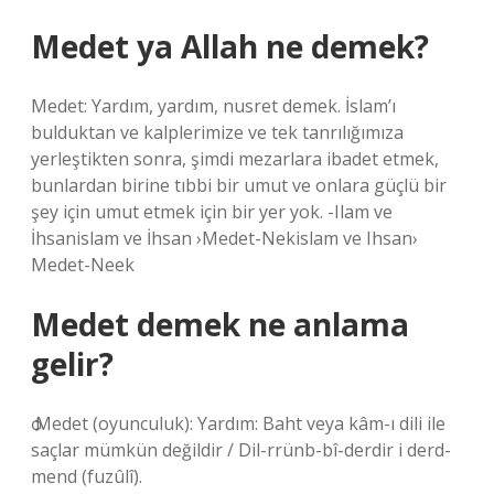
Medet ya Allah ne demek?
Medet: Yardım, yardım, nusret demek. İslam’ı
bulduktan ve kalplerimize ve tek tanrılığımıza
yerleştikten sonra, şimdi mezarlara ibadet etmek,
bunlardan birine tıbbi bir umut ve onlara güçlü bir
şey için umut etmek için bir yer yok. -Ilam ve
İhsanislam ve İhsan ›Medet-Nekislam ve Ihsan›
Medet-Neek
Medet demek ne anlama
gelir?
ѻ Medet (oyunculuk): Yardım: Baht veya kâm-ı dili ile
saçlar mümkün değildir / Dil-rrünb-bî-derdir i derd-
mend (fuzûlî).