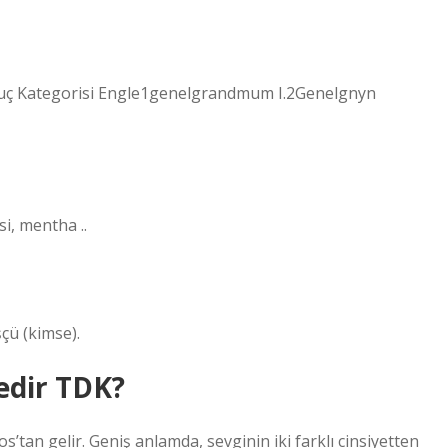
Sonuç Kategorisi Engle1genelgrandmum I.2Genelgnyn
ن el, “nane bitkisi, mentha ..
çü (kimse).
edir TDK?
’tan gelir. Geniş anlamda, sevginin iki farklı cinsiyetten