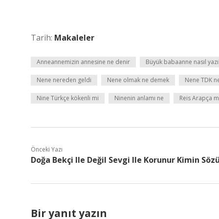
Tarih:
Makaleler
Anneannemizin annesine ne denir
Büyük babaanne nasıl yazıl
Nene nereden geldi
Nene olmak ne demek
Nene TDK n
Nine Türkçe kökenli mi
Ninenin anlamı ne
Reis Arapça m
Önceki Yazı
Doğa Bekçi Ile Değil Sevgi Ile Korunur Kimin Söz
Bir yanıt yazın