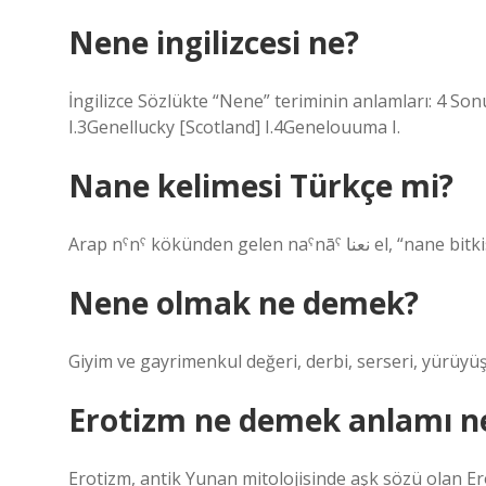
Nene ingilizcesi ne?
İngilizce Sözlükte “Nene” teriminin anlamları: 4 
I.3Genellucky [Scotland] I.4Genelouuma I.
Nane kelimesi Türkçe mi?
Arap nˁnˁ kökünden gelen naˁnāˁ عنا
Nene olmak ne demek?
Giyim ve gayrimenkul değeri, derbi, serseri, yürüyüş
Erotizm ne demek anlamı n
Erotizm, antik Yunan mitolojisinde aşk sözü olan Eros