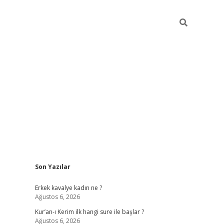
Sidebar
Son Yazılar
iriş
piabellacasino
hiltonbet giriş
betexper.xyz
betci giriş
betci
t
Erkek kavalye kadın ne ?
Ağustos 6, 2026
Kur’an-ı Kerim ilk hangi sure ile başlar ?
Ağustos 6, 2026