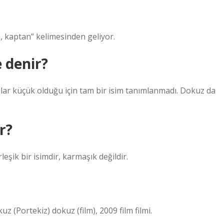
i, lider, yönetici, kaptan” kelimesinden geliyor.
 denir?
ılar küçük olduğu için tam bir isim tanımlanmadı. Dokuz da
r?
eşik bir isimdir, karmaşık değildir.
(Portekiz) dokuz (film), 2009 film filmi.