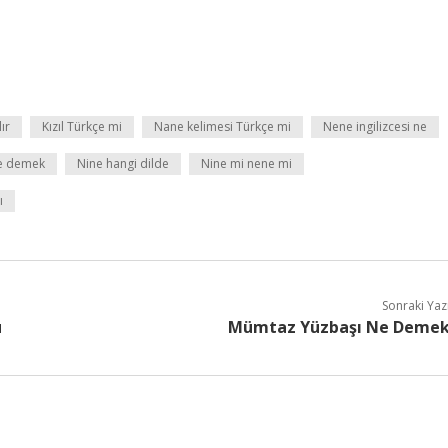
ır
Kızıl Türkçe mi
Nane kelimesi Türkçe mi
Nene ingilizcesi ne
e demek
Nine hangi dilde
Nine mi nene mi
ı
Sonraki Yaz
ü
Mümtaz Yüzbaşı Ne Deme