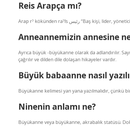
Reis Arapça mı?
Arap rˀ kökünden raˀīs رئيس “Baş kiş
Anneannemizin annesine ne
Ayrıca büyük -büyükanne olarak da adlandırılır. Say
çağrılır ve dilden dile dolaşan hikayeler vardır.
Büyük babaanne nasıl yazılı
Büyükanne kelimesi yan yana yazılmalıdır, çünkü birl
Ninenin anlamı ne?
Büyükanne veya büyükanne, akrabalık statüsü. Dokuz 