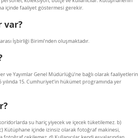
 personel, koleksiyon, bütçe ve kullanıcılar. Kütüphanenin
na içinde faaliyet göstermesi gerekir.
 var?
ası İşbirliği Birimi’nden oluşmaktadır.
?
 ve Yayımlar Genel Müdürlüğü’ne bağlı olarak faaliyetlerin
46 yılında 15. Cumhuriyet’in hükümet programında yer
r?
oridorlarda su hariç yiyecek ve içecek tüketilemez. b)
c) Kütüphane içinde izinsiz olarak fotoğraf makinesi,
a fotoğraf çekilemez. d) Kullanıcılar kendi eşyalarından