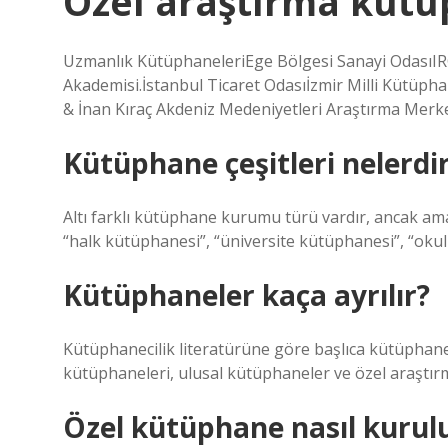
Özel araştırma kütü
Uzmanlık KütüphaneleriEge Bölgesi Sanayi OdasıIR
Akademisi.İstanbul Ticaret Odasıİzmir Milli Kütüp
& İnan Kıraç Akdeniz Medeniyetleri Araştırma Mer
Kütüphane çeşitleri nelerdi
Altı farklı kütüphane kurumu türü vardır, ancak amaç
“halk kütüphanesi”, “üniversite kütüphanesi”, “oku
Kütüphaneler kaça ayrılır?
Kütüphanecilik literatürüne göre başlıca kütüphane 
kütüphaneleri, ulusal kütüphaneler ve özel araştırm
Özel kütüphane nasıl kurul