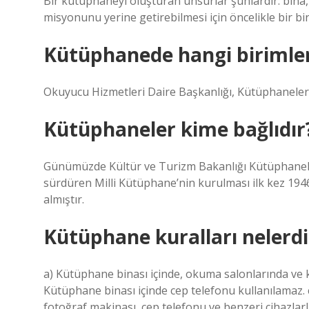
Bir kütüphaneyi oluşturan unsurlar şunlardır: bina,
misyonunu yerine getirebilmesi için öncelikle bir bi
Kütüphanede hangi birimler
Okuyucu Hizmetleri Daire Başkanlığı, Kütüphanelerar
Kütüphaneler kime bağlıdır
Günümüzde Kültür ve Turizm Bakanlığı Kütüphaneler
sürdüren Milli Kütüphane’nin kurulması ilk kez 19
almıştır.
Kütüphane kuralları nelerdi
a) Kütüphane binası içinde, okuma salonlarında ve k
Kütüphane binası içinde cep telefonu kullanılamaz. 
fotoğraf makinası, cep telefonu ve benzeri cihazlarl