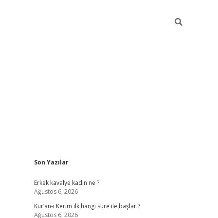
Sidebar
Son Yazılar
giriş
piabellacasino
hiltonbet giriş
betexper.xyz
betci giriş
betci
Erkek kavalye kadın ne ?
Ağustos 6, 2026
Kur’an-ı Kerim ilk hangi sure ile başlar ?
Ağustos 6, 2026