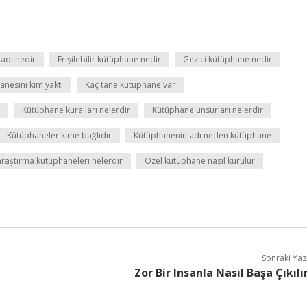
 adı nedir
Erişilebilir kütüphane nedir
Gezici kütüphane nedir
anesini kim yaktı
Kaç tane kütüphane var
Kütüphane kuralları nelerdir
Kütüphane unsurları nelerdir
Kütüphaneler kime bağlıdır
Kütüphanenin adı neden kütüphane
araştırma kütüphaneleri nelerdir
Özel kütüphane nasıl kurulur
Sonraki Yaz
Zor Bir Insanla Nasıl Başa Çıkılı