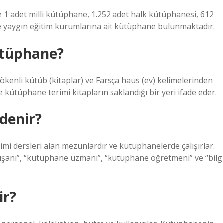
e 1 adet milli kütüphane, 1.252 adet halk kütüphanesi, 612
e yaygın eğitim kurumlarına ait kütüphane bulunmaktadır.
ütüphane?
kenli kütüb (kitaplar) ve Farsça haus (ev) kelimelerinden
de kütüphane terimi kitapların saklandığı bir yeri ifade eder.
denir?
imi dersleri alan mezunlardır ve kütüphanelerde çalışırlar.
alışanı”, “kütüphane uzmanı”, “kütüphane öğretmeni” ve “bilg
ir?