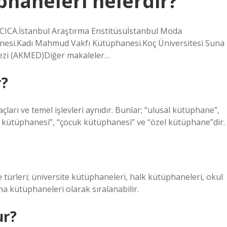
phaneleri nelerdir?
CICA.İstanbul Araştırma Enstitüsüİstanbul Moda
hanesi.Kadı Mahmud Vakfı Kütüphanesi.Koç Üniversitesi Suna
kezi (AKMED)Diğer makaleler…
r?
ları ve temel işlevleri aynıdır. Bunlar; “ulusal kütüphane”,
l kütüphanesi”, “çocuk kütüphanesi” ve “özel kütüphane”dir.
türleri; üniversite kütüphaneleri, halk kütüphaneleri, okul
a kütüphaneleri olarak sıralanabilir.
ur?