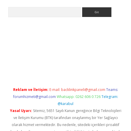
Arama
etci
tulipbet güncel
Reklam ve İletişim:
E-mail:
backlinkpaneli@gmail.com
Teams:
forumhizmeti@gmail.com
Whatsapp: 0262 606 0 726
Telegram:
@karabul
Yasal Uyarı:
Sitemiz, 5651 Sayılı Kanun gereğince Bilgi Teknolojileri
ve İletişim Kurumu (BTK) tarafından onaylanmış bir Yer Sağlayıcı
olarak hizmet vermektedir. Bu nedenle, sitedeki içerikleri proaktif