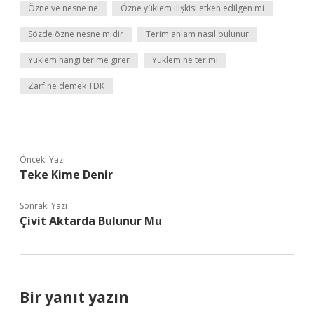
Özne ve nesne ne
Özne yüklem ilişkisi etken edilgen mi
Sözde özne nesne midir
Terim anlam nasıl bulunur
Yüklem hangi terime girer
Yüklem ne terimi
Zarf ne demek TDK
Önceki Yazı
Teke Kime Denir
Sonraki Yazı
Çivit Aktarda Bulunur Mu
Bir yanıt yazın