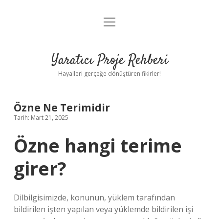
menüyü
Anasayfa
aç
Gizlilik Politikası
Yaratıcı Proje Rehberi
Yasal Uyarı
Hayalleri gerçeğe dönüştüren fikirler!
Hakkımızda
Özne Ne Terimidir
Tarih: Mart 21, 2025
Özne hangi terime
girer?
Dilbilgisimizde, konunun, yüklem tarafından
bildirilen işten yapılan veya yüklemde bildirilen işi