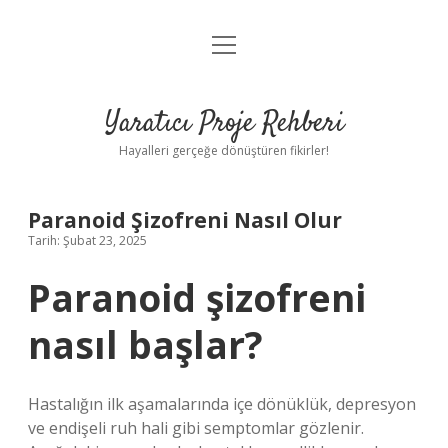
menüyü
Anasayfa
aç
Gizlilik Politikası
Yaratıcı Proje Rehberi
Yasal Uyarı
Hayalleri gerçeğe dönüştüren fikirler!
Hakkımızda
Paranoid Şizofreni Nasıl Olur
Tarih: Şubat 23, 2025
Paranoid şizofreni
nasıl başlar?
Hastalığın ilk aşamalarında içe dönüklük, depresyon
ve endişeli ruh hali gibi semptomlar gözlenir.