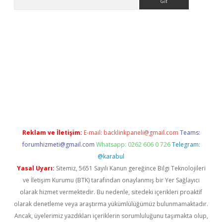
ci
tulipbet güncel
Reklam ve İletişim:
E-mail:
backlinkpaneli@gmail.com
Teams:
forumhizmeti@gmail.com
Whatsapp: 0262 606 0 726
Telegram:
@karabul
Yasal Uyarı:
Sitemiz, 5651 Sayılı Kanun gereğince Bilgi Teknolojileri
ve İletişim Kurumu (BTK) tarafından onaylanmış bir Yer Sağlayıcı
olarak hizmet vermektedir. Bu nedenle, sitedeki içerikleri proaktif
olarak denetleme veya araştırma yükümlülüğümüz bulunmamaktadır.
Ancak, üyelerimiz yazdıkları içeriklerin sorumluluğunu taşımakta olup,