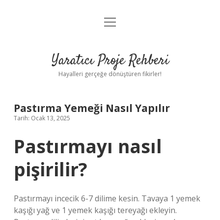
menüyü
Anasayfa
aç
Gizlilik Politikası
Yaratıcı Proje Rehberi
Yasal Uyarı
Hayalleri gerçeğe dönüştüren fikirler!
Hakkımızda
Pastırma Yemeği Nasıl Yapılır
Tarih: Ocak 13, 2025
Pastırmayı nasıl
pişirilir?
Pastırmayı incecik 6-7 dilime kesin. Tavaya 1 yemek
kaşığı yağ ve 1 yemek kaşığı tereyağı ekleyin.