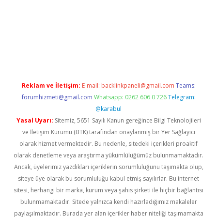
i
tulipbet güncel
Reklam ve İletişim:
E-mail:
backlinkpaneli@gmail.com
Teams:
forumhizmeti@gmail.com
Whatsapp: 0262 606 0 726
Telegram:
@karabul
Yasal Uyarı:
Sitemiz, 5651 Sayılı Kanun gereğince Bilgi Teknolojileri
ve İletişim Kurumu (BTK) tarafından onaylanmış bir Yer Sağlayıcı
olarak hizmet vermektedir. Bu nedenle, sitedeki içerikleri proaktif
olarak denetleme veya araştırma yükümlülüğümüz bulunmamaktadır.
Ancak, üyelerimiz yazdıkları içeriklerin sorumluluğunu taşımakta olup,
siteye üye olarak bu sorumluluğu kabul etmiş sayılırlar. Bu internet
sitesi, herhangi bir marka, kurum veya şahıs şirketi ile hiçbir bağlantısı
bulunmamaktadır. Sitede yalnızca kendi hazırladığımız makaleler
paylaşılmaktadır. Burada yer alan içerikler haber niteliği taşımamakta