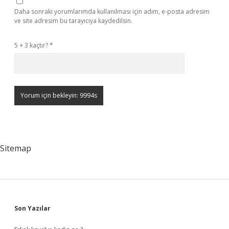
Daha sonraki yorumlarımda kullanılması için adım, e-posta adresim
ve site adresim bu tarayıcıya kaydedilsin.
5 + 3 kaçtır?
*
Sitemap
Sidebar
Son Yazılar