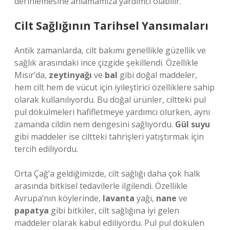
derinlemesine anlamamıza yardımcı olabilir.
Cilt Sağlığının Tarihsel Yansımaları
Antik zamanlarda, cilt bakımı genellikle güzellik ve
sağlık arasındaki ince çizgide şekillendi. Özellikle
Mısır’da,
zeytinyağı
ve
bal
gibi doğal maddeler,
hem cilt hem de vücut için iyileştirici özelliklere sahip
olarak kullanılıyordu. Bu doğal ürünler, ciltteki pul
pul dökülmeleri hafifletmeye yardımcı olurken, aynı
zamanda cildin nem dengesini sağlıyordu.
Gül suyu
gibi maddeler ise ciltteki tahrişleri yatıştırmak için
tercih ediliyordu.
Orta Çağ’a geldiğimizde, cilt sağlığı daha çok halk
arasında bitkisel tedavilerle ilgilendi. Özellikle
Avrupa’nın köylerinde,
lavanta
yağı,
nane
ve
papatya
gibi bitkiler, cilt sağlığına iyi gelen
maddeler olarak kabul ediliyordu. Pul pul dökülen