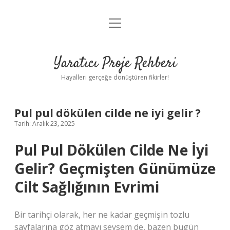
menüyü
Anasayfa
aç
Gizlilik Politikası
Yaratıcı Proje Rehberi
Yasal Uyarı
Hayalleri gerçeğe dönüştüren fikirler!
Hakkımızda
Pul pul dökülen cilde ne iyi gelir ?
Tarih: Aralık 23, 2025
Pul Pul Dökülen Cilde Ne İyi
Gelir? Geçmişten Günümüze
Cilt Sağlığının Evrimi
Bir tarihçi olarak, her ne kadar geçmişin tozlu
sayfalarına göz atmayı sevsem de, bazen bugün