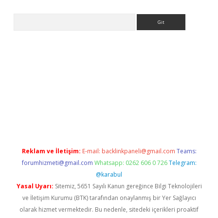
Arama
iş
betci
tulipbet güncel
Reklam ve İletişim:
E-mail:
backlinkpaneli@gmail.com
Teams:
forumhizmeti@gmail.com
Whatsapp: 0262 606 0 726
Telegram:
@karabul
Yasal Uyarı:
Sitemiz, 5651 Sayılı Kanun gereğince Bilgi Teknolojileri
ve İletişim Kurumu (BTK) tarafından onaylanmış bir Yer Sağlayıcı
olarak hizmet vermektedir. Bu nedenle, sitedeki içerikleri proaktif