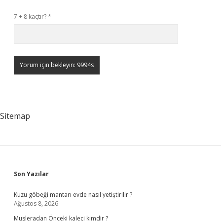
7 + 8 kaçtır?
*
Sitemap
Sidebar
Son Yazılar
Kuzu göbeği mantarı evde nasıl yetiştirilir ?
Ağustos 8, 2026
Musleradan Önceki kaleci kimdir ?