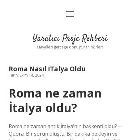
menüyü
Anasayfa
aç
Gizlilik Politikası
Yaratıcı Proje Rehberi
Yasal Uyarı
Hayalleri gerçeğe dönüştüren fikirler!
Hakkımızda
Roma Nasıl İTalya Oldu
Tarih: Ekim 14, 2024
Roma ne zaman
İtalya oldu?
Roma ne zaman antik İtalya’nın başkenti oldu? –
Quora. Bir sorun oluştu. Bir dakika bekleyin ve