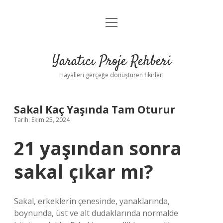
menüyü
Anasayfa
aç
Gizlilik Politikası
Yaratıcı Proje Rehberi
Yasal Uyarı
Hayalleri gerçeğe dönüştüren fikirler!
Hakkımızda
Sakal Kaç Yaşında Tam Oturur
Tarih: Ekim 25, 2024
21 yaşından sonra
sakal çıkar mı?
Sakal, erkeklerin çenesinde, yanaklarında,
boynunda, üst ve alt dudaklarında normalde