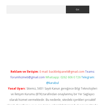
Arama
ci
tulipbet güncel
Reklam ve İletişim:
E-mail:
backlinkpaneli@gmail.com
Teams:
forumhizmeti@gmail.com
Whatsapp: 0262 606 0 726
Telegram:
@karabul
Yasal Uyarı:
Sitemiz, 5651 Sayılı Kanun gereğince Bilgi Teknolojileri
ve İletişim Kurumu (BTK) tarafından onaylanmış bir Yer Sağlayıcı
olarak hizmet vermektedir. Bu nedenle, sitedeki içerikleri proaktif