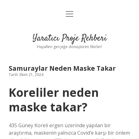
menüyü
Anasayfa
aç
Gizlilik Politikası
Yaratıcı Proje Rehberi
Yasal Uyarı
Hayalleri gerçeğe dönüştüren fikirler!
Hakkımızda
Samuraylar Neden Maske Takar
Tarih: Ekim 21, 2024
Koreliler neden
maske takar?
435 Güney Koreli ergen üzerinde yapılan bir
araştırma, maskenin yalnızca Covid’e karşı bir önlem