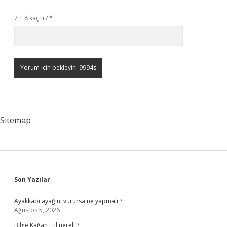
7 + 8 kaçtır?
*
Sitemap
Sidebar
Son Yazılar
Ayakkabı ayağını vurursa ne yapmalı ?
Ağustos 5, 2026
Bilge Kağan Etil nereli ?