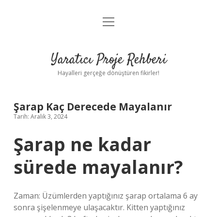
menüyü
Anasayfa
aç
Gizlilik Politikası
Yaratıcı Proje Rehberi
Yasal Uyarı
Hayalleri gerçeğe dönüştüren fikirler!
Hakkımızda
Şarap Kaç Derecede Mayalanır
Tarih: Aralık 3, 2024
Şarap ne kadar
sürede mayalanır?
Zaman: Üzümlerden yaptığınız şarap ortalama 6 ay
sonra şişelenmeye ulaşacaktır. Kitten yaptığınız