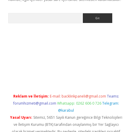
Arama
tci
tulipbet güncel
Reklam ve İletişim:
E-mail:
backlinkpaneli@gmail.com
Teams:
forumhizmeti@gmail.com
Whatsapp: 0262 606 0 726
Telegram:
@karabul
Yasal Uyarı:
Sitemiz, 5651 Sayılı Kanun gereğince Bilgi Teknolojileri
ve İletişim Kurumu (BTK) tarafından onaylanmış bir Yer Sağlayıcı
olarak hizmet vermektedir. Bu nedenle, sitedeki içerikleri proaktif