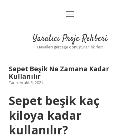
menüyü
Anasayfa
aç
Gizlilik Politikası
Yaratıcı Proje Rehberi
Yasal Uyarı
Hayalleri gerçeğe dönüştüren fikirler!
Hakkımızda
Sepet Beşik Ne Zamana Kadar
Kullanılır
Tarih: Aralık 5, 2024
Sepet beşik kaç
kiloya kadar
kullanılır?