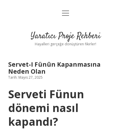
menüyü
Anasayfa
aç
Gizlilik Politikası
Yaratıcı Proje Rehberi
Yasal Uyarı
Hayalleri gerçeğe dönüştüren fikirler!
Hakkımızda
Servet-I Fünûn Kapanmasına
Neden Olan
Tarih: Mayıs 27, 2025
Serveti Fünun
dönemi nasıl
kapandı?