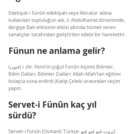
Edebiyat-i fünûn edebiyatı veya literatür adına
kullanılan topluluğun adı, ii. Abdulhamid döneminde,
dergiye Batı etkisinin etkisi altında hizmet veren
sanatçılar tarafından geliştirilen edebi bir harekettir.
Fünun ne anlama gelir?
(ﻓﻨﻮﻥ) i. (Ar. Fenn’in çoğul Funūn biçimi) Bilimler,
Bilim Dalları, Bilimler Dalları: Allah Allah’tan eğitimi
kolayca sona erdirdi (Katip Çelebi arasından seçim
yapın.
Servet-i Fünûn kaç yıl
sürdü?
Servet-i fünûn (Osmanlı Türkçe: ثروت فنو فنو فنو)