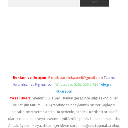
iriş
betci
tulipbet güncel
Reklam ve İletişim:
E-mail:
backlinkpaneli@gmail.com
Teams:
forumhizmeti@gmail.com
Whatsapp: 0262 606 0 726
Telegram:
@karabul
Yasal Uyarı:
Sitemiz, 5651 Sayılı Kanun gereğince Bilgi Teknolojileri
ve İletişim Kurumu (BTK) tarafından onaylanmış bir Yer Sağlayıcı
olarak hizmet vermektedir. Bu nedenle, sitedeki içerikleri proaktif
olarak denetleme veya araştırma yükümlülüğümüz bulunmamaktadır.
Ancak, üyelerimiz yazdıkları içeriklerin sorumluluğunu taşımakta olup,