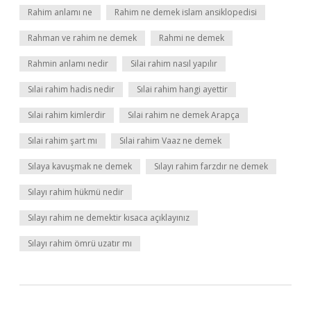
Rahim anlamı ne
Rahim ne demek islam ansiklopedisi
Rahman ve rahim ne demek
Rahmi ne demek
Rahmin anlamı nedir
Silai rahim nasıl yapılır
Sılai rahim hadis nedir
Sılai rahim hangi ayettir
Sılai rahim kimlerdir
Sılai rahim ne demek Arapça
Sılai rahim şart mı
Sılai rahim Vaaz ne demek
Sılaya kavuşmak ne demek
Sılayı rahim farzdır ne demek
Sılayı rahim hükmü nedir
Sılayı rahim ne demektir kısaca açıklayınız
Sılayı rahim ömrü uzatır mı