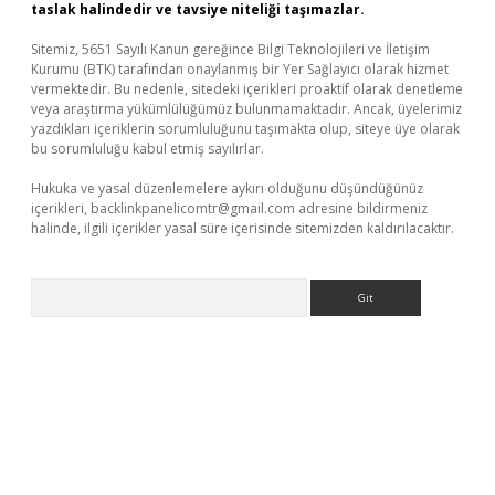
taslak halindedir ve tavsiye niteliği taşımazlar.
Sitemiz, 5651 Sayılı Kanun gereğince Bilgi Teknolojileri ve İletişim
Kurumu (BTK) tarafından onaylanmış bir Yer Sağlayıcı olarak hizmet
vermektedir. Bu nedenle, sitedeki içerikleri proaktif olarak denetleme
veya araştırma yükümlülüğümüz bulunmamaktadır. Ancak, üyelerimiz
yazdıkları içeriklerin sorumluluğunu taşımakta olup, siteye üye olarak
bu sorumluluğu kabul etmiş sayılırlar.
Hukuka ve yasal düzenlemelere aykırı olduğunu düşündüğünüz
içerikleri,
backlinkpanelicomtr@gmail.com
adresine bildirmeniz
halinde, ilgili içerikler yasal süre içerisinde sitemizden kaldırılacaktır.
Arama
ci giriş
betci
tulipbet güncel