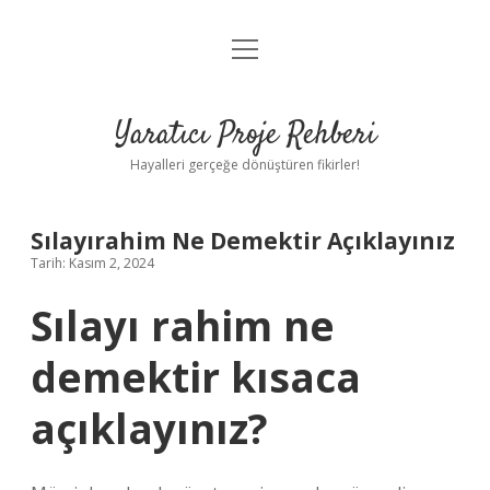
menüyü
Anasayfa
aç
Gizlilik Politikası
Yaratıcı Proje Rehberi
Yasal Uyarı
Hayalleri gerçeğe dönüştüren fikirler!
Hakkımızda
Sılayırahim Ne Demektir Açıklayınız
Tarih: Kasım 2, 2024
Sılayı rahim ne
demektir kısaca
açıklayınız?