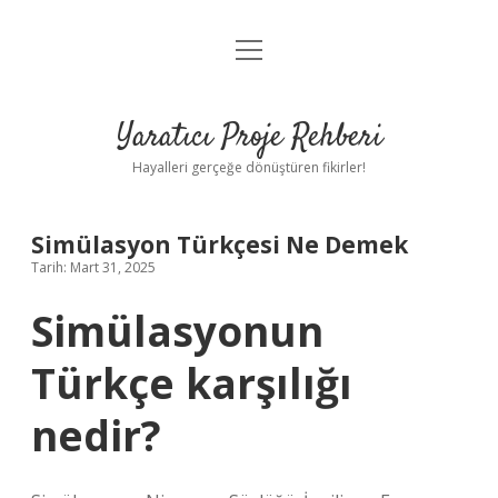
menüyü
Anasayfa
aç
Gizlilik Politikası
Yaratıcı Proje Rehberi
Yasal Uyarı
Hayalleri gerçeğe dönüştüren fikirler!
Hakkımızda
Simülasyon Türkçesi Ne Demek
Tarih: Mart 31, 2025
Simülasyonun
Türkçe karşılığı
nedir?