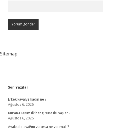
Sitemap
Sidebar
Son Yazılar
Erkek kavalye kadın ne ?
Ağustos 6, 2026
Kur’an-ı Kerim ilk hangi sure ile başlar ?
Ağustos 6, 2026
Ayakkabı ayağını vurursa ne yapmalı ?