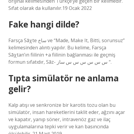
orijinal kelimesinden Türkçe’ye geçen bir kelimedir.
Sıfat olarak da kullanılır.19 Ocak 2022
Fake hangi dilde?
Farsça Sāχte ساخ ve “Made, Make It, Bitti, sorunsuz”
kelimesinden alıntı yapılır. Bu kelime, Farsça
Sāχtan’ın fiilinin +a fiilinin bağlanması ile geçmiş
formun sıfatıdır, Sāz- س س س س س س ساز “.
Tıpta simülatör ne anlama
gelir?
Kalp atışı ve senkronize bir karotis tozu olan bu
simülatör, insan hareketlerini taklit eder, ağzını açar
ve kapatır, yanıp söner, intravenöz gaz ve ilaç
uygulamalarına tepki verir ve kan basıncında
ölçülebilir. 21 Mart 2019