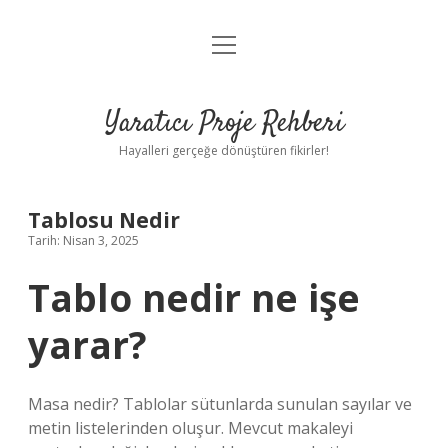
menüyü
Anasayfa
aç
Gizlilik Politikası
Yaratıcı Proje Rehberi
Yasal Uyarı
Hayalleri gerçeğe dönüştüren fikirler!
Hakkımızda
Tablosu Nedir
Tarih: Nisan 3, 2025
Tablo nedir ne işe
yarar?
Masa nedir? Tablolar sütunlarda sunulan sayılar ve
metin listelerinden oluşur. Mevcut makaleyi