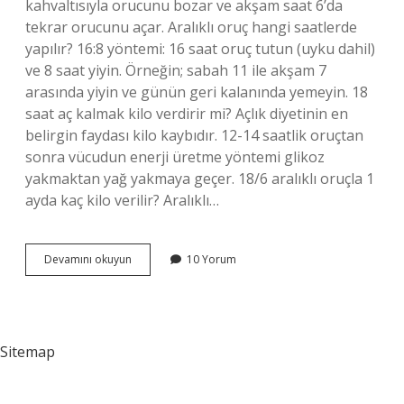
kahvaltısıyla orucunu bozar ve akşam saat 6’da
tekrar orucunu açar. Aralıklı oruç hangi saatlerde
yapılır? 16:8 yöntemi: 16 saat oruç tutun (uyku dahil)
ve 8 saat yiyin. Örneğin; sabah 11 ile akşam 7
arasında yiyin ve günün geri kalanında yemeyin. 18
saat aç kalmak kilo verdirir mi? Açlık diyetinin en
belirgin faydası kilo kaybıdır. 12-14 saatlik oruçtan
sonra vücudun enerji üretme yöntemi glikoz
yakmaktan yağ yakmaya geçer. 18/6 aralıklı oruçla 1
ayda kaç kilo verilir? Aralıklı…
18
Devamını okuyun
10 Yorum
6
Aralıklı
Oruç
Saatleri
Nasıl
Sitemap
Olmalı