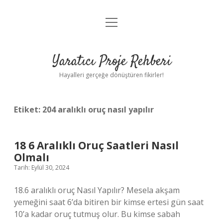
menüyü
Anasayfa
aç
Gizlilik Politikası
Yaratıcı Proje Rehberi
Yasal Uyarı
Hayalleri gerçeğe dönüştüren fikirler!
Hakkımızda
Etiket:
204 aralıklı oruç nasıl yapılır
18 6 Aralıklı Oruç Saatleri Nasıl
Olmalı
Tarih: Eylül 30, 2024
18.6 aralıklı oruç Nasıl Yapılır? Mesela akşam
yemeğini saat 6’da bitiren bir kimse ertesi gün saat
10’a kadar oruç tutmuş olur. Bu kimse sabah