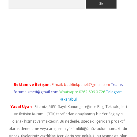
Arama
etci giriş
betci
tulipbet güncel
Reklam ve İletişim:
E-mail:
backlinkpaneli@gmail.com
Teams:
forumhizmeti@gmail.com
Whatsapp: 0262 606 0 726
Telegram:
@karabul
Yasal Uyarı:
Sitemiz, 5651 Sayılı Kanun gereğince Bilgi Teknolojileri
ve İletişim Kurumu (BTK) tarafından onaylanmış bir Yer Sağlayıcı
olarak hizmet vermektedir. Bu nedenle, sitedeki içerikleri proaktif
olarak denetleme veya araştırma yükümlülüğümüz bulunmamaktadır.
Ancak, üyelerimiz yazdıkları içeriklerin sorumluluğunu taşımakta olup,