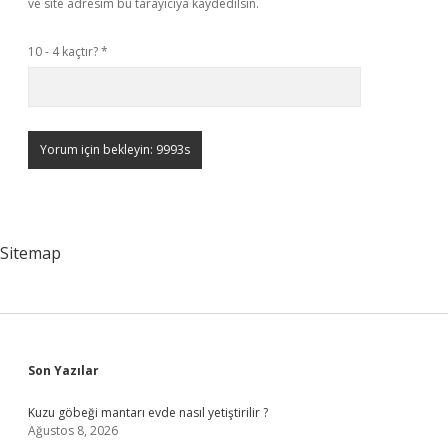
ve site adresim bu tarayıcıya kaydedilsin.
10 - 4 kaçtır?
*
Sitemap
Sidebar
Son Yazılar
Kuzu göbeği mantarı evde nasıl yetiştirilir ?
Ağustos 8, 2026