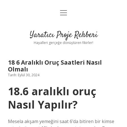
menüyü
Anasayfa
aç
Gizlilik Politikası
Yaratıcı Proje Rehberi
Yasal Uyarı
Hayalleri gerçeğe dönüştüren fikirler!
Hakkımızda
18 6 Aralıklı Oruç Saatleri Nasıl
Olmalı
Tarih: Eylül 30, 2024
18.6 aralıklı oruç
Nasıl Yapılır?
Mesela akşam yemeğini saat 6’da bitiren bir kimse