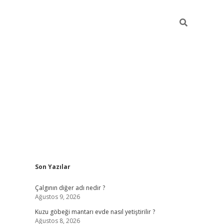
Sidebar
Son Yazılar
mobil giriş
piabellacasino
hiltonbet giriş
betexper.xyz
betci giri
Çalgının diğer adı nedir ?
Ağustos 9, 2026
Kuzu göbeği mantarı evde nasıl yetiştirilir ?
Ağustos 8, 2026