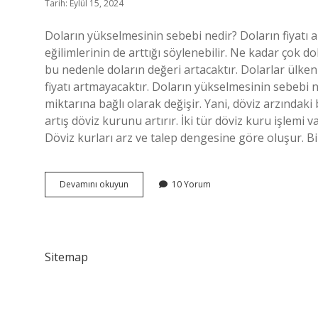
Tarih: Eylül 15, 2024
Doların yükselmesinin sebebi nedir? Doların fiyatı 
eğilimlerinin de arttığı söylenebilir. Ne kadar çok d
bu nedenle doların değeri artacaktır. Dolarlar ülken
fiyatı artmayacaktır. Doların yükselmesinin sebebi 
miktarına bağlı olarak değişir. Yani, döviz arzındak
artış döviz kurunu artırır. İki tür döviz kuru işlemi va
Döviz kurları arz ve talep dengesine göre oluşur. B
Doların
Devamını okuyun
10 Yorum
Artışı
Neye
Bağlı
Sitemap