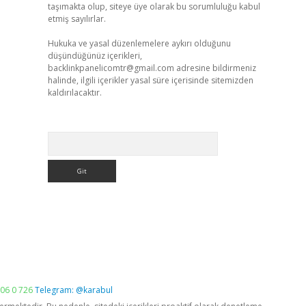
taşımakta olup, siteye üye olarak bu sorumluluğu kabul
etmiş sayılırlar.
Hukuka ve yasal düzenlemelere aykırı olduğunu
düşündüğünüz içerikleri,
backlinkpanelicomtr@gmail.com
adresine bildirmeniz
halinde, ilgili içerikler yasal süre içerisinde sitemizden
kaldırılacaktır.
Arama
06 0 726
Telegram: @karabul