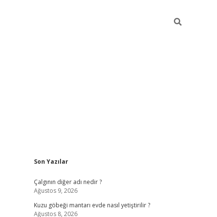
Sidebar
Son Yazılar
iş
piabellacasino
hiltonbet giriş
betexper.xyz
betci giriş
betci
tu
Çalgının diğer adı nedir ?
Ağustos 9, 2026
Kuzu göbeği mantarı evde nasıl yetiştirilir ?
Ağustos 8, 2026