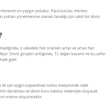
lirlemenin en yaygın yoludur. Para kurulu, merkez
 şokları yönetmesine olanak tanıdığı için sabit bir döviz
?
lmadığında, o ülkedeki faiz oranları artar ve artan faiz
eşir. Döviz girişleri arttığında, TL değer kazanır ve bu sefer
hale gelir.
ri ile cari açığın kapatılması kamu maliyesinde ciddi
cminin daralması ve döviz kuru baskısı nedeniyle oluşacak
yon oranını düşürecektir.