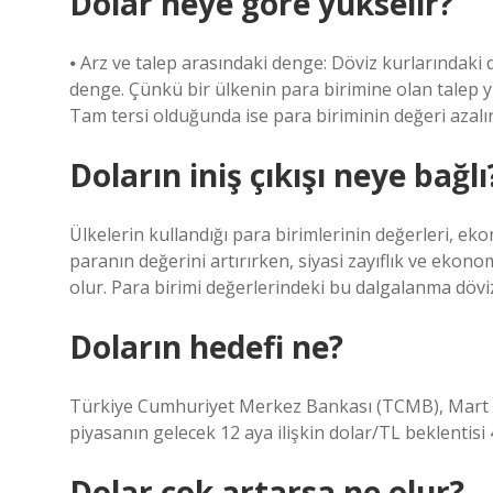
Dolar neye göre yükselir?
⦁ Arz ve talep arasındaki denge: Döviz kurlarındaki 
denge. Çünkü bir ülkenin para birimine olan talep yü
Tam tersi olduğunda ise para biriminin değeri azalır
Doların iniş çıkışı neye bağlı
Ülkelerin kullandığı para birimlerinin değerleri, eko
paranın değerini artırırken, siyasi zayıflık ve ekon
olur. Para birimi değerlerindeki bu dalgalanma döv
Doların hedefi ne?
Türkiye Cumhuriyet Merkez Bankası (TCMB), Mart 202
piyasanın gelecek 12 aya ilişkin dolar/TL beklentisi 
Dolar çok artarsa ne olur?