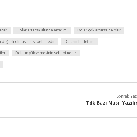
acak
Dolar artarsa altında artar mı
Dolar çok artarsa ne olur
n değerli olmasının sebebi nedir
Doların hedefi ne
iler
Doların yükselmesinin sebebi nedir
Sonraki Yaz
Tdk Bazı Nasıl Yazılı