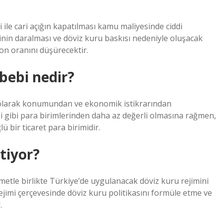
ri ile cari açığın kapatılması kamu maliyesinde ciddi
cminin daralması ve döviz kuru baskısı nedeniyle oluşacak
yon oranını düşürecektir.
bebi nedir?
 olarak konumundan ve ekonomik istikrarından
ini gibi para birimlerinden daha az değerli olmasına rağmen,
ü bir ticaret para birimidir.
tiyor?
etle birlikte Türkiye’de uygulanacak döviz kuru rejimini
ejimi çerçevesinde döviz kuru politikasını formüle etme ve
.