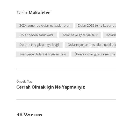
Tarih:
Makaleler
2024 sonunda dolar ne kadar olur
Dolar 2025 te ne kadar ol
Dolar neden sabit kaldı
Dolar neye göre yükselir
Doları
Doların iniş çıkışı neye bağlı
Doların yükselmesi altını nasıl etk
Türkiyede Doları kim yükseltiyor
Ülkeye dolar girerse ne olur
Önceki Yazı
Cerrah Olmak Için Ne Yapmalıyız
10 Yorum