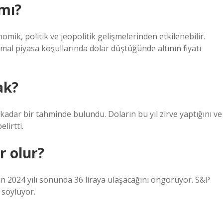
 mı?
omik, politik ve jeopolitik gelişmelerinden etkilenebilir.
normal piyasa koşullarında dolar düştüğünde altının fiyatı
ak?
kadar bir tahminde bulundu. Doların bu yıl zirve yaptığını ve
lirtti.
r olur?
 2024 yılı sonunda 36 liraya ulaşacağını öngörüyor. S&P
 söylüyor.