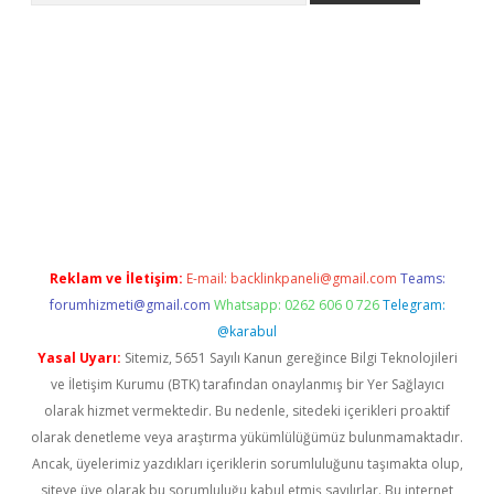
betci giriş
betci
tulipbet güncel
Reklam ve İletişim:
E-mail:
backlinkpaneli@gmail.com
Teams:
forumhizmeti@gmail.com
Whatsapp: 0262 606 0 726
Telegram:
@karabul
Yasal Uyarı:
Sitemiz, 5651 Sayılı Kanun gereğince Bilgi Teknolojileri
ve İletişim Kurumu (BTK) tarafından onaylanmış bir Yer Sağlayıcı
olarak hizmet vermektedir. Bu nedenle, sitedeki içerikleri proaktif
olarak denetleme veya araştırma yükümlülüğümüz bulunmamaktadır.
Ancak, üyelerimiz yazdıkları içeriklerin sorumluluğunu taşımakta olup,
siteye üye olarak bu sorumluluğu kabul etmiş sayılırlar. Bu internet