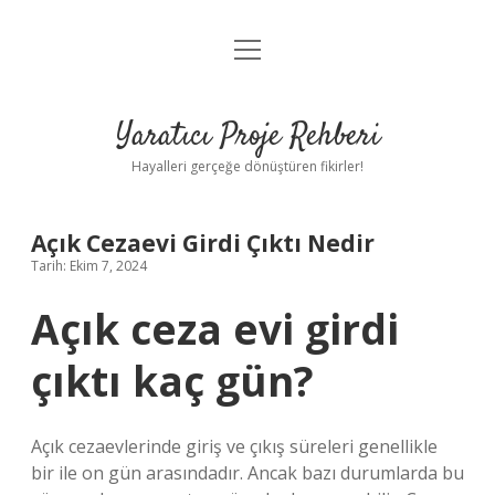
menüyü
Anasayfa
aç
Gizlilik Politikası
Yaratıcı Proje Rehberi
Yasal Uyarı
Hayalleri gerçeğe dönüştüren fikirler!
Hakkımızda
Açık Cezaevi Girdi Çıktı Nedir
Tarih: Ekim 7, 2024
Açık ceza evi girdi
çıktı kaç gün?
Açık cezaevlerinde giriş ve çıkış süreleri genellikle
bir ile on gün arasındadır. Ancak bazı durumlarda bu