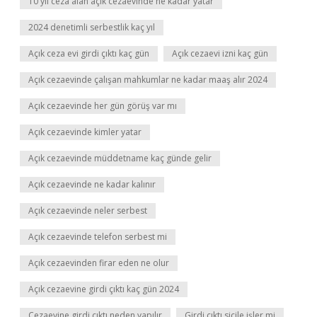
10 yıl ceza alan açık cezaevinde ne kadar yatar
2024 denetimli serbestlik kaç yıl
Açık ceza evi girdi çıktı kaç gün
Açık cezaevi izni kaç gün
Açık cezaevinde çalışan mahkumlar ne kadar maaş alır 2024
Açık cezaevinde her gün görüş var mı
Açık cezaevinde kimler yatar
Açık cezaevinde müddetname kaç günde gelir
Açık cezaevinde ne kadar kalınır
Açık cezaevinde neler serbest
Açık cezaevinde telefon serbest mi
Açık cezaevinden firar eden ne olur
Açık cezaevine girdi çıktı kaç gün 2024
Cezaevine girdi çıktı neden yapılır
Girdi çıktı sicile işler mi