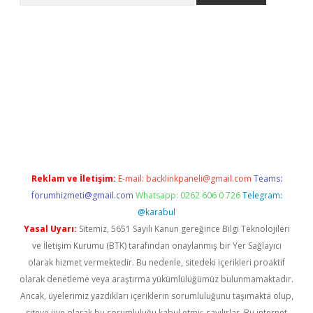
tci
tulipbet güncel
Reklam ve İletişim:
E-mail:
backlinkpaneli@gmail.com
Teams:
forumhizmeti@gmail.com
Whatsapp: 0262 606 0 726
Telegram:
@karabul
Yasal Uyarı:
Sitemiz, 5651 Sayılı Kanun gereğince Bilgi Teknolojileri
ve İletişim Kurumu (BTK) tarafından onaylanmış bir Yer Sağlayıcı
olarak hizmet vermektedir. Bu nedenle, sitedeki içerikleri proaktif
olarak denetleme veya araştırma yükümlülüğümüz bulunmamaktadır.
Ancak, üyelerimiz yazdıkları içeriklerin sorumluluğunu taşımakta olup,
siteye üye olarak bu sorumluluğu kabul etmiş sayılırlar. Bu internet