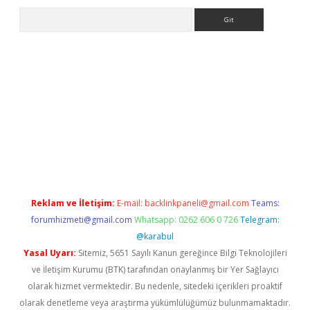
Arama
etci
tulipbet güncel
Reklam ve İletişim:
E-mail:
backlinkpaneli@gmail.com
Teams:
forumhizmeti@gmail.com
Whatsapp: 0262 606 0 726
Telegram:
@karabul
Yasal Uyarı:
Sitemiz, 5651 Sayılı Kanun gereğince Bilgi Teknolojileri
ve İletişim Kurumu (BTK) tarafından onaylanmış bir Yer Sağlayıcı
olarak hizmet vermektedir. Bu nedenle, sitedeki içerikleri proaktif
olarak denetleme veya araştırma yükümlülüğümüz bulunmamaktadır.