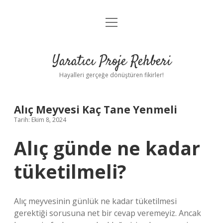
menüyü
Anasayfa
aç
Gizlilik Politikası
Yaratıcı Proje Rehberi
Yasal Uyarı
Hayalleri gerçeğe dönüştüren fikirler!
Hakkımızda
Alıç Meyvesi Kaç Tane Yenmeli
Tarih: Ekim 8, 2024
Alıç günde ne kadar
tüketilmeli?
Alıç meyvesinin günlük ne kadar tüketilmesi
gerektiği sorusuna net bir cevap veremeyiz. Ancak