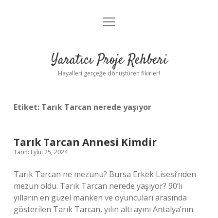
menüyü
Anasayfa
aç
Gizlilik Politikası
Yaratıcı Proje Rehberi
Yasal Uyarı
Hayalleri gerçeğe dönüştüren fikirler!
Hakkımızda
Etiket:
Tarık Tarcan nerede yaşıyor
Tarık Tarcan Annesi Kimdir
Tarih: Eylül 25, 2024
Tarık Tarcan ne mezunu? Bursa Erkek Lisesi’nden
mezun oldu. Tarık Tarcan nerede yaşıyor? 90’lı
yılların en güzel manken ve oyuncuları arasında
gösterilen Tarık Tarcan, yılın altı ayını Antalya’nın