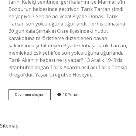
tarihi Kaleiçi semtinde, geri kalanını ise Marmaris’in
Bozburun beldesinde geçiriyor. Tarık Tarcan şimdi
ne yapıyor? Şehide acı veda! Piyade Onbaşı Tarık
Tarcan son yolculuğuna uğurlandı. Terhis olmasına
20 gün kala Şırnak’ın Cizre ilçesindeki hudut
karakoluna teröristlerce düzenlenen havan
saldırısında şehit düşen Piyade Onbaşı Tarık Tarcan,
memleketi Eskişehir’de son yolculuğuna uğurlandı.
Tarık Akan’ın babası ne iş yapar? 13 Aralık 1949’da
İstanbul’da doğan Tarık Akan’ın asıl adı Tarık Tahsin
Üregül’dür. Yaşar Üregül ve Hüseyin…
Tarık
Devamını okuyun
10 Yorum
Tarcan
Annesi
Kimdir
Sitemap