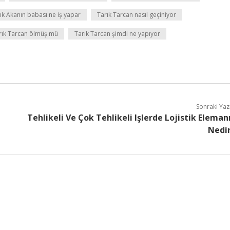
ık Akanın babası ne iş yapar
Tarık Tarcan nasıl geçiniyor
rık Tarcan ölmüş mü
Tarık Tarcan şimdi ne yapıyor
Sonraki Yaz
Tehlikeli Ve Çok Tehlikeli Işlerde Lojistik Eleman
Nedi