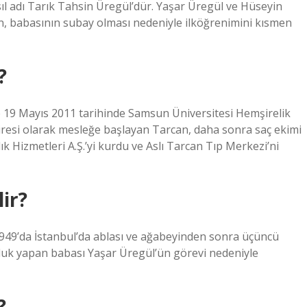
sıl adı Tarık Tahsin Üregül’dür. Yaşar Üregül ve Hüseyin
n, babasının subay olması nedeniyle ilköğrenimini kısmen
?
e 19 Mayıs 2011 tarihinde Samsun Üniversitesi Hemşirelik
iresi olarak mesleğe başlayan Tarcan, daha sonra saç ekimi
 Hizmetleri A.Ş.’yi kurdu ve Aslı Tarcan Tıp Merkezi’ni
ir?
1949’da İstanbul’da ablası ve ağabeyinden sonra üçüncü
luk yapan babası Yaşar Üregül’ün görevi nedeniyle
?