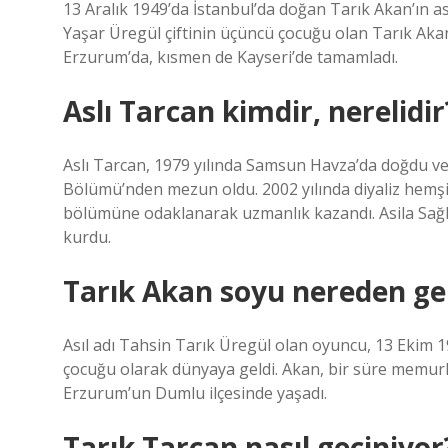
13 Aralık 1949’da İstanbul’da doğan Tarık Akan’ın a
Yaşar Üregül çiftinin üçüncü çocuğu olan Tarık Aka
Erzurum’da, kısmen de Kayseri’de tamamladı.
Aslı Tarcan kimdir, nerelidir
Aslı Tarcan, 1979 yılında Samsun Havza’da doğdu v
Bölümü’nden mezun oldu. 2002 yılında diyaliz hemş
bölümüne odaklanarak uzmanlık kazandı. Asila Sağlık
kurdu.
Tarık Akan soyu nereden gel
Asıl adı Tahsin Tarık Üregül olan oyuncu, 13 Ekim 
çocuğu olarak dünyaya geldi. Akan, bir süre memur
Erzurum’un Dumlu ilçesinde yaşadı.
Tarık Tarcan nasıl geçiniyor