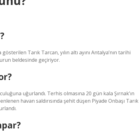
zunu?
?
gösterilen Tarık Tarcan, yılın altı ayını Antalya’nın tarihi
burun beldesinde geçiriyor.
or?
lculuğuna uğurlandı. Terhis olmasına 20 gün kala Şırnak’ın
üzenlenen havan saldırısında şehit düşen Piyade Onbaşı Tarık
rlandı.
apar?