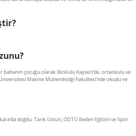
tir?
ezunu?
ir babanın çocuğu olarak ilkokulu Kayseri’de, ortaokulu ve
k Üniversitesi Makine Mühendisliği Fakültesi’nde okudu ve
ara’da doğdu. Tarık Üstün, ODTÜ Beden Eğitimi ve Spor