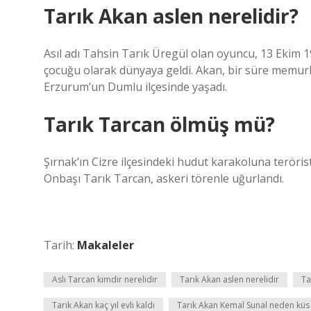
Tarık Akan aslen nerelidir?
Asıl adı Tahsin Tarık Üregül olan oyuncu, 13 Ekim 
çocuğu olarak dünyaya geldi. Akan, bir süre memur
Erzurum’un Dumlu ilçesinde yaşadı.
Tarık Tarcan ölmüş mü?
Şırnak’ın Cizre ilçesindeki hudut karakoluna teröri
Onbaşı Tarık Tarcan, askeri törenle uğurlandı.
Tarih:
Makaleler
Aslı Tarcan kimdir nerelidir
Tarık Akan aslen nerelidir
Ta
Tarık Akan kaç yıl evli kaldı
Tarık Akan Kemal Sunal neden küs