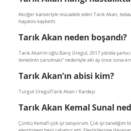
Akciğer kanseriyle mücadele eden Tarık Akan, tedav
hayatını kaybetti.
Tarık Akan neden boşandı?
Tarık Akan’ın oğlu Barış Üregül, 2017 yılında şarkıcı A
temelinin sarsılması” nedeniyle altı ay önce sona erm
Tarık Akan’ın abisi kim?
Turgut ÜregülTarık Akan / Kardeşi
Tarık Akan Kemal Sunal ne
Çünkü Kemal’i çok iyi tanıyorum. Çok iyi tanıdığım bi
eleştirmem beni rahatsız etti. Eleştirilerime dayana