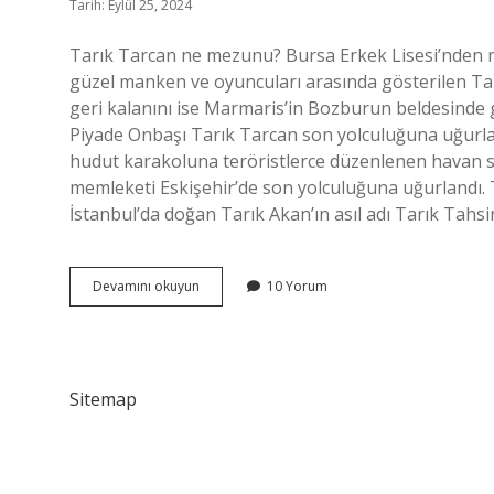
Tarih: Eylül 25, 2024
Tarık Tarcan ne mezunu? Bursa Erkek Lisesi’nden me
güzel manken ve oyuncuları arasında gösterilen Tarık 
geri kalanını ise Marmaris’in Bozburun beldesinde g
Piyade Onbaşı Tarık Tarcan son yolculuğuna uğurland
hudut karakoluna teröristlerce düzenlenen havan sa
memleketi Eskişehir’de son yolculuğuna uğurlandı. T
İstanbul’da doğan Tarık Akan’ın asıl adı Tarık Tahs
Tarık
Devamını okuyun
10 Yorum
Tarcan
Annesi
Kimdir
Sitemap