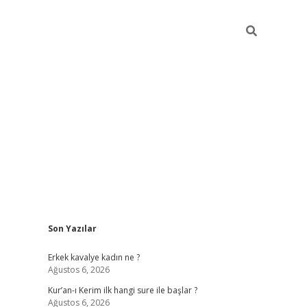
Sidebar
Son Yazılar
mobil giriş
piabellacasino
hiltonbet giriş
betexper.xyz
betci giri
Erkek kavalye kadın ne ?
Ağustos 6, 2026
Kur’an-ı Kerim ilk hangi sure ile başlar ?
Ağustos 6, 2026