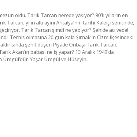
zun oldu. Tarık Tarcan nerede yaşıyor? 90’lı yılların en
Tarcan, yılın altı ayını Antalya’nın tarihi Kaleiçi semtinde,
eçiriyor. Tarık Tarcan şimdi ne yapıyor? Şehide acı veda!
ı. Terhis olmasına 20 gün kala Şırnak’ın Cizre ilçesindeki
ldırısında şehit düşen Piyade Onbaşı Tarık Tarcan,
arık Akan’ın babası ne iş yapar? 13 Aralık 1949’da
in Üregül’dür. Yaşar Üregül ve Hüseyin…