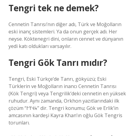
Tengri tek ne demek?
Cennetin Tanrısı’nın diğer adı, Türk ve Moğolların
eski inanç sistemleri. Ya da onun gerçek adı. Her
neyse. Köktenegri dini, onların cennet ve dünyanın
yedi katı oldukları varsayılır.
Tengri Gök Tanrı mıdır?
Tengri, Eski Türkçe’de Tanrı, gökyüzü; Eski
Türklerin ve Moğolların inancı Cennetin Tanrısı
(Kök Tengri) veya Tengrilik’deki cennetin en yüksek
ruhudur. Aynı zamanda, Orkhon yazıtlarındaki ilk
çözüm “𐱅𐰭𐰼𐰃” dir. Tengri konumu; Gök ve Erlik’in
amcasının kardeşi Kayra Khan’ın oğlu Gök Tengris
torunları.