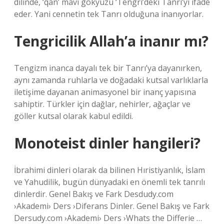
dilinde, ‘qan’ mavi gökyüzü ‘Tengri’deki Tanrı’yı ​​ifade
eder. Yani cennetin tek Tanrı olduğuna inanıyorlar.
Tengricilik Allah’a inanır mı?
Tengizm inanca dayalı tek bir Tanrı’ya dayanırken,
aynı zamanda ruhlarla ve doğadaki kutsal varlıklarla
iletişime dayanan animasyonel bir inanç yapısına
sahiptir. Türkler için dağlar, nehirler, ağaçlar ve
göller kutsal olarak kabul edildi.
Monoteist dinler hangileri?
İbrahimi dinleri olarak da bilinen Hıristiyanlık, İslam
ve Yahudilik, bugün dünyadaki en önemli tek tanrılı
dinlerdir. Genel Bakış ve Fark Desdudy.com
›Akademi› Ders ›Diferans Dinler. Genel Bakış ve Fark
Dersudy.com ›Akademi› Ders ›Whats the Differie …