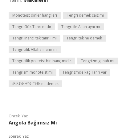
Tarih:
Makaleler
Monoteist dinler hangileri
Tengri demek caiz mi
Tengri Gök Tanrı mıdır
Tengri ile Allah aynı mı
Tengri inancı tek tanrılı mı
Tengri tek ne demek
Tengricilik Allaha inanır mı
Tengricilik politeist bir inanç mıdır
Tengrizm günah mı
Tengrizm monoteist mi
Tengrizmde kaç Tanrı var
𐱅𐰭𐰼𐰃 𐰋𐰃𐰔 𐰢𐰀𐰤𐰤 ne demek
Önceki Yazı
Angola Bağımsız Mı
Sonraki Yazı