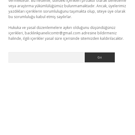
vermektedir. Bu nedenle, sitedeki içerikleri proaktif olarak denetleme
veya araştırma yükümlülüğümüz bulunmamaktadır. Ancak, üyelerimiz
yazdıkları içeriklerin sorumluluğunu taşımakta olup, siteye üye olarak
bu sorumluluğu kabul etmiş sayılırlar.
Hukuka ve yasal düzenlemelere aykırı olduğunu düşündüğünüz
içerikleri,
backlinkpanelicomtr@gmail.com
adresine bildirmeniz
halinde, ilgili içerikler yasal süre içerisinde sitemizden kaldırılacaktır.
Arama
betci
tulipbet güncel