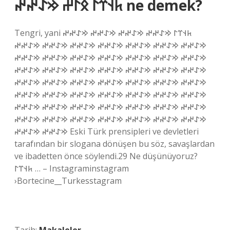
𐱅𐰭𐰼𐰃 𐰋𐰃𐰔 𐰢𐰀𐰤𐰤 ne demek?
Tengri, yani 𐱅𐰭𐰼𐰃 𐰢𐰀𐰤𐰤 𐰢𐰀𐰤𐰤 𐰢𐰀𐰤𐰤 𐰢𐰀𐰤𐰤
𐰢𐰀𐰤𐰤 𐰢𐰀𐰤𐰤 𐰢𐰀𐰤𐰤 𐰢𐰀𐰤𐰤 𐰢𐰀𐰤𐰤 𐰢𐰀𐰤𐰤 𐰢𐰀𐰤𐰤
𐰢𐰀𐰤𐰤 𐰢𐰀𐰤𐰤 𐰢𐰀𐰤𐰤 𐰢𐰀𐰤𐰤 𐰢𐰀𐰤𐰤 𐰢𐰀𐰤𐰤 𐰢𐰀𐰤𐰤
𐰢𐰀𐰤𐰤 𐰢𐰀𐰤𐰤 𐰢𐰀𐰤𐰤 𐰢𐰀𐰤𐰤 𐰢𐰀𐰤𐰤 𐰢𐰀𐰤𐰤 𐰢𐰀𐰤𐰤
𐰢𐰀𐰤𐰤 𐰢𐰀𐰤𐰤 𐰢𐰀𐰤𐰤 𐰢𐰀𐰤𐰤 𐰢𐰀𐰤𐰤 𐰢𐰀𐰤𐰤 𐰢𐰀𐰤𐰤
𐰢𐰀𐰤𐰤 𐰢𐰀𐰤𐰤 𐰢𐰀𐰤𐰤 𐰢𐰀𐰤𐰤 𐰢𐰀𐰤𐰤 𐰢𐰀𐰤𐰤 𐰢𐰀𐰤𐰤
𐰢𐰀𐰤𐰤 𐰢𐰀𐰤𐰤 𐰢𐰀𐰤𐰤 𐰢𐰀𐰤𐰤 𐰢𐰀𐰤𐰤 𐰢𐰀𐰤𐰤 𐰢𐰀𐰤𐰤
𐰢𐰀𐰤𐰤 𐰢𐰀𐰤𐰤 𐰢𐰀𐰤𐰤 𐰢𐰀𐰤𐰤 𐰢𐰀𐰤𐰤 𐰢𐰀𐰤𐰤 𐰢𐰀𐰤𐰤
𐰢𐰀𐰤𐰤 𐰢𐰀𐰤𐰤 Eski Türk prensipleri ve devletleri
tarafından bir slogana dönüşen bu söz, savaşlardan
ve ibadetten önce söylendi.29 Ne düşünüyoruz?
𐱅𐰭𐰼𐰃 … – Instagraminstagram
›Bortecine__Turkesstagram