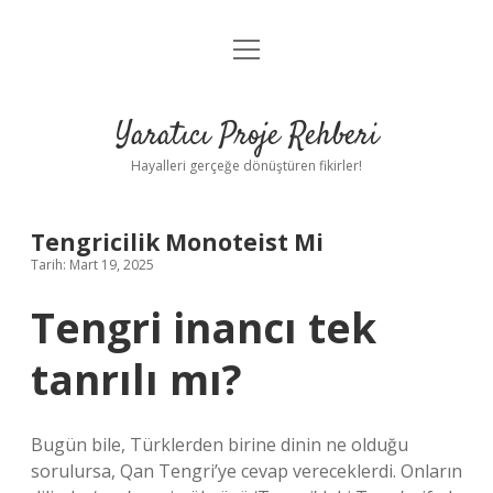
menüyü
Anasayfa
aç
Gizlilik Politikası
Yaratıcı Proje Rehberi
Yasal Uyarı
Hayalleri gerçeğe dönüştüren fikirler!
Hakkımızda
Tengricilik Monoteist Mi
Tarih: Mart 19, 2025
Tengri inancı tek
tanrılı mı?
Bugün bile, Türklerden birine dinin ne olduğu
sorulursa, Qan Tengri’ye cevap vereceklerdi. Onların