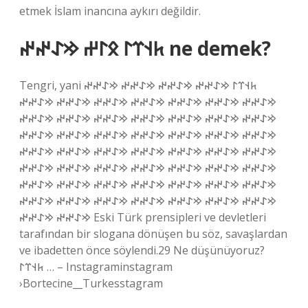
etmek İslam inancına aykırı değildir.
𐱅𐰭𐰼𐰃 𐰋𐰃𐰔 𐰢𐰀𐰤𐰤 ne demek?
Tengri, yani 𐱅𐰭𐰼𐰃 𐰢𐰀𐰤𐰤 𐰢𐰀𐰤𐰤 𐰢𐰀𐰤𐰤 𐰢𐰀𐰤𐰤
𐰢𐰀𐰤𐰤 𐰢𐰀𐰤𐰤 𐰢𐰀𐰤𐰤 𐰢𐰀𐰤𐰤 𐰢𐰀𐰤𐰤 𐰢𐰀𐰤𐰤 𐰢𐰀𐰤𐰤
𐰢𐰀𐰤𐰤 𐰢𐰀𐰤𐰤 𐰢𐰀𐰤𐰤 𐰢𐰀𐰤𐰤 𐰢𐰀𐰤𐰤 𐰢𐰀𐰤𐰤 𐰢𐰀𐰤𐰤
𐰢𐰀𐰤𐰤 𐰢𐰀𐰤𐰤 𐰢𐰀𐰤𐰤 𐰢𐰀𐰤𐰤 𐰢𐰀𐰤𐰤 𐰢𐰀𐰤𐰤 𐰢𐰀𐰤𐰤
𐰢𐰀𐰤𐰤 𐰢𐰀𐰤𐰤 𐰢𐰀𐰤𐰤 𐰢𐰀𐰤𐰤 𐰢𐰀𐰤𐰤 𐰢𐰀𐰤𐰤 𐰢𐰀𐰤𐰤
𐰢𐰀𐰤𐰤 𐰢𐰀𐰤𐰤 𐰢𐰀𐰤𐰤 𐰢𐰀𐰤𐰤 𐰢𐰀𐰤𐰤 𐰢𐰀𐰤𐰤 𐰢𐰀𐰤𐰤
𐰢𐰀𐰤𐰤 𐰢𐰀𐰤𐰤 𐰢𐰀𐰤𐰤 𐰢𐰀𐰤𐰤 𐰢𐰀𐰤𐰤 𐰢𐰀𐰤𐰤 𐰢𐰀𐰤𐰤
𐰢𐰀𐰤𐰤 𐰢𐰀𐰤𐰤 𐰢𐰀𐰤𐰤 𐰢𐰀𐰤𐰤 𐰢𐰀𐰤𐰤 𐰢𐰀𐰤𐰤 𐰢𐰀𐰤𐰤
𐰢𐰀𐰤𐰤 𐰢𐰀𐰤𐰤 Eski Türk prensipleri ve devletleri
tarafından bir slogana dönüşen bu söz, savaşlardan
ve ibadetten önce söylendi.29 Ne düşünüyoruz?
𐱅𐰭𐰼𐰃 … – Instagraminstagram
›Bortecine__Turkesstagram