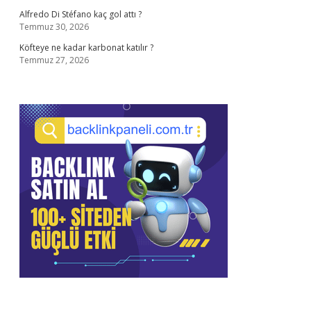
Alfredo Di Stéfano kaç gol attı ?
Temmuz 30, 2026
Köfteye ne kadar karbonat katılır ?
Temmuz 27, 2026