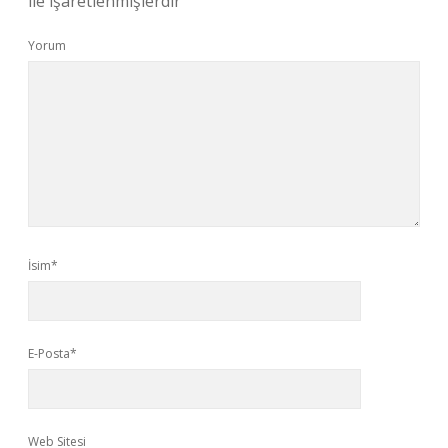
ile işaretlenmişlerdir
Yorum
İsim*
E-Posta*
Web Sitesi