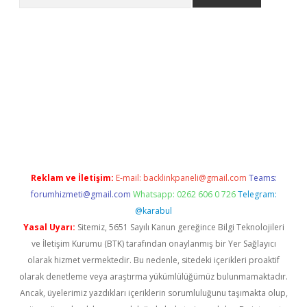
tci giriş
betci
tulipbet güncel
Reklam ve İletişim:
E-mail:
backlinkpaneli@gmail.com
Teams:
forumhizmeti@gmail.com
Whatsapp: 0262 606 0 726
Telegram:
@karabul
Yasal Uyarı:
Sitemiz, 5651 Sayılı Kanun gereğince Bilgi Teknolojileri
ve İletişim Kurumu (BTK) tarafından onaylanmış bir Yer Sağlayıcı
olarak hizmet vermektedir. Bu nedenle, sitedeki içerikleri proaktif
olarak denetleme veya araştırma yükümlülüğümüz bulunmamaktadır.
Ancak, üyelerimiz yazdıkları içeriklerin sorumluluğunu taşımakta olup,