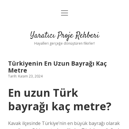
menüyü
Anasayfa
aç
Gizlilik Politikası
Yaratıcı Proje Rehberi
Yasal Uyarı
Hayalleri gerçeğe dönüştüren fikirler!
Hakkımızda
Türkiyenin En Uzun Bayrağı Kaç
Metre
Tarih: Kasım 23, 2024
En uzun Türk
bayrağı kaç metre?
Kavak ilçesinde Türkiye’nin en büyük bayrağı olarak