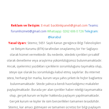
ci
tulipbet güncel
Reklam ve İletişim:
E-mail:
backlinkpaneli@gmail.com
Teams:
forumhizmeti@gmail.com
Whatsapp: 0262 606 0 726
Telegram:
@karabul
Yasal Uyarı:
Sitemiz, 5651 Sayılı Kanun gereğince Bilgi Teknolojileri
ve İletişim Kurumu (BTK) tarafından onaylanmış bir Yer Sağlayıcı
olarak hizmet vermektedir. Bu nedenle, sitedeki içerikleri proaktif
olarak denetleme veya araştırma yükümlülüğümüz bulunmamaktadır.
Ancak, üyelerimiz yazdıkları içeriklerin sorumluluğunu taşımakta olup,
siteye üye olarak bu sorumluluğu kabul etmiş sayılırlar. Bu internet
sitesi, herhangi bir marka, kurum veya şahıs şirketi ile hiçbir bağlantısı
bulunmamaktadır. Sitede yalnızca kendi hazırladığımız makaleler
paylaşılmaktadır. Burada yer alan içerikler haber niteliği taşımamakta
olup, gerçek kurum ve kişiler hakkında paylaşım yapılmamaktadır.
Gerçek kurum ve kişiler ile isim benzerlikleri tamamen tesadüfidir.
Sitemiz, kar amacı gütmeyen ve tamamen ücretsiz bir bilgi paylaşım