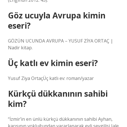
(Enginun 2012: 45).
Göz ucuyla Avrupa kimin
eseri?
GÖZÜN UCUNDA AVRUPA – YUSUF ZİYA ORTAÇ |
Nadir kitap.
Üç katlı ev kimin eseri?
Yusuf Ziya OrtaçÜç katlı ev: roman/yazar
Kürkçü dükkanının sahibi
kim?
“İzmir’in en ünlü kürkçü dükkanının sahibi Ayhan,
karısının yokluğundan yararlanarak evli sevgilisi Jale