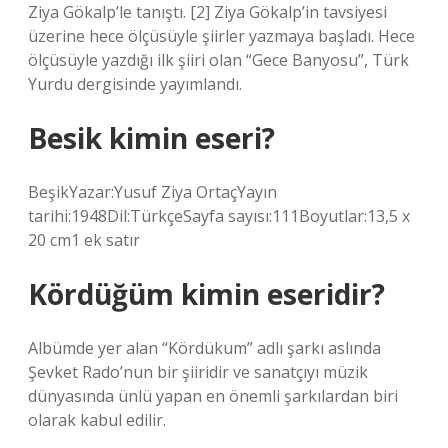
Ziya Gökalp’le tanıştı. [2] Ziya Gökalp’in tavsiyesi
üzerine hece ölçüsüyle şiirler yazmaya başladı. Hece
ölçüsüyle yazdığı ilk şiiri olan “Gece Banyosu”, Türk
Yurdu dergisinde yayımlandı.
Besik kimin eseri?
BeşikYazar:Yusuf Ziya OrtaçYayın
tarihi:1948Dil:TürkçeSayfa sayısı:111Boyutlar:13,5 x
20 cm1 ek satır
Kördüğüm kimin eseridir?
Albümde yer alan “Kördükum” adlı şarkı aslında
Şevket Rado’nun bir şiiridir ve sanatçıyı müzik
dünyasında ünlü yapan en önemli şarkılardan biri
olarak kabul edilir.