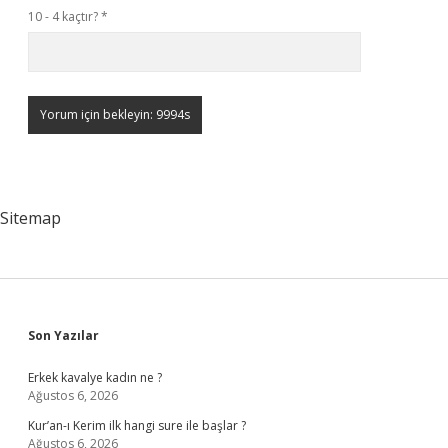
10 - 4 kaçtır?
*
Sitemap
Sidebar
Son Yazılar
Erkek kavalye kadın ne ?
Ağustos 6, 2026
Kur’an-ı Kerim ilk hangi sure ile başlar ?
Ağustos 6, 2026