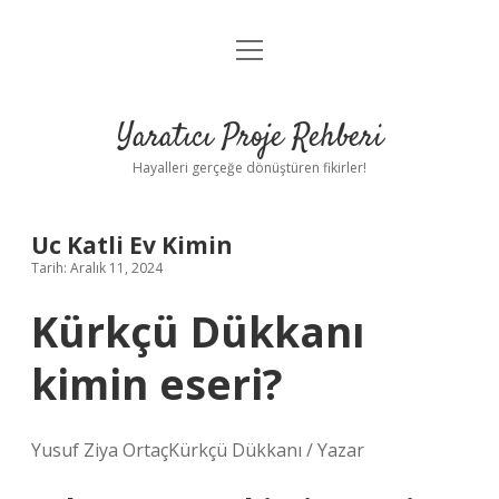
menüyü
Anasayfa
aç
Gizlilik Politikası
Yaratıcı Proje Rehberi
Yasal Uyarı
Hayalleri gerçeğe dönüştüren fikirler!
Hakkımızda
Uc Katli Ev Kimin
Tarih: Aralık 11, 2024
Kürkçü Dükkanı
kimin eseri?
Yusuf Ziya OrtaçKürkçü Dükkanı / Yazar