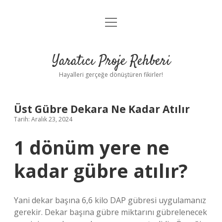
menüyü
Anasayfa
aç
Gizlilik Politikası
Yaratıcı Proje Rehberi
Yasal Uyarı
Hayalleri gerçeğe dönüştüren fikirler!
Hakkımızda
Üst Gübre Dekara Ne Kadar Atılır
Tarih: Aralık 23, 2024
1 dönüm yere ne
kadar gübre atılır?
Yani dekar başına 6,6 kilo DAP gübresi uygulamanız
gerekir. Dekar başına gübre miktarını gübrelenecek