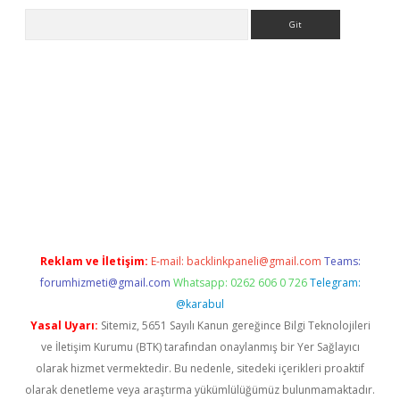
Arama
ci
tulipbet güncel
Reklam ve İletişim:
E-mail:
backlinkpaneli@gmail.com
Teams:
forumhizmeti@gmail.com
Whatsapp: 0262 606 0 726
Telegram:
@karabul
Yasal Uyarı:
Sitemiz, 5651 Sayılı Kanun gereğince Bilgi Teknolojileri
ve İletişim Kurumu (BTK) tarafından onaylanmış bir Yer Sağlayıcı
olarak hizmet vermektedir. Bu nedenle, sitedeki içerikleri proaktif
olarak denetleme veya araştırma yükümlülüğümüz bulunmamaktadır.