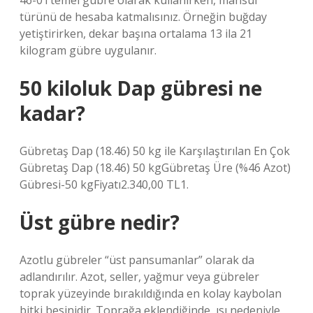
46-0’ı temel gübre olarak kullanırken, mahsul
türünü de hesaba katmalısınız. Örneğin buğday
yetiştirirken, dekar başına ortalama 13 ila 21
kilogram gübre uygulanır.
50 kiloluk Dap gübresi ne
kadar?
Gübretaş Dap (18.46) 50 kg ile Karşılaştırılan En Çok
Gübretaş Dap (18.46) 50 kgGübretaş Üre (%46 Azot)
Gübresi-50 kgFiyatı2.340,00 TL1.
Üst gübre nedir?
Azotlu gübreler “üst pansumanlar” olarak da
adlandırılır. Azot, seller, yağmur veya gübreler
toprak yüzeyinde bırakıldığında en kolay kaybolan
bitki besinidir. Toprağa eklendiğinde, ısı nedeniyle