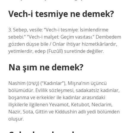
Vech-i tesmiye ne demek?
3. Sebep, vesile: “Vech-i tesmiye: İsimlendirme
sebebi.” “Vech-i maîşet: Geçim vasıtası.” Dembedem
gözden düşse bile / Onlar ihtiyar hizmetkârlardır,
yetimlerdir, edep (Fuzûlî) suretinde değiller.
Na şım ne demek?
Nashim (נָשִׁים‎) (“Kadınlar”), Mişna’nın üçüncü
bölümüdür. Evlilik sözleşmesi, sadakatsiz kadınlar,
boşanma ve erkekler ile kadınlar arasındaki
ilişkilerle ilgilenen Yevamot, Ketubot, Neclarim,
Nazir, Sota, Gittin ve Kiddushin adlı yedi bölümden
oluşur.