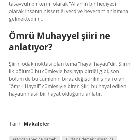
tasavvufî bir terim olarak “Allah’ın bir hediyesi
olarak insanın hissettiği vecd ve heyecan” anlamına
gelmektedir (…
Ömrü Muhayyel şiiri ne
anlatıyor?
Şiirin odak noktası olan tema “hayal hayatı”dır. Şiirin
ilk bölümü bu cümleyle başlayıp bittiği gibi, son
bölüm de bu cümlenin biraz değiştirilmiş hali olan
“ömr-i Hayalî” cümlesiyle biter. Şiir, bu hayal edilen
hayatın nasıl bir hayat olduğunu anlatır.
Tarih:
Makaleler
Arapça Vahed ne demek
Cüda ne demek Osmanlıca