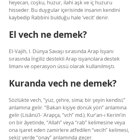
heyecan, coşku, huzur, ilahi aşk ve iç huzuru
hisseder. Bu duygular içerisinde insanın kendini
kaybedip Rabbini bulduğu hale ‘vecit’ denir.
El vech ne demek?
El-Vajih, I. Dünya Savaşı sırasında Arap İsyanı
sırasında İngiliz destekli Arap isyancılara destek
limanı ve operasyon üssü olarak kullanılmıştı.
Kuranda vech ne demek?
Sözlükte vech, “yüz, çehre, sima; bir şeyin kendisi;”
anlamına gelir. “Bakan kişiye dönük yön” anlamına
gelir (Lisânü’l-ʿArapça, “vch” md.). Kur’an-ı Kerim’in
on bir âyetinde, “Allah” veya “rab” kelimesine veya
ona işaret eden zamirlere atfedilen “vecih” kelimesi,
sekiz yerde “onay” anlamında geçer.