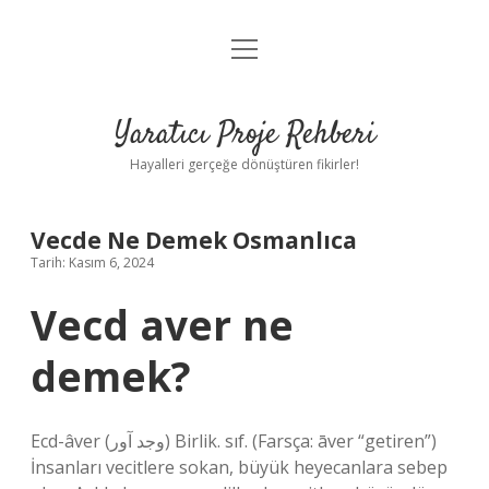
menüyü
Anasayfa
aç
Gizlilik Politikası
Yaratıcı Proje Rehberi
Yasal Uyarı
Hayalleri gerçeğe dönüştüren fikirler!
Hakkımızda
Vecde Ne Demek Osmanlıca
Tarih: Kasım 6, 2024
Vecd aver ne
demek?
Ecd-âver (ﻭﺟﺪ ﺁﻭﺭ) Birlik. sıf. (Farsça: āver “getiren”)
İnsanları vecitlere sokan, büyük heyecanlara sebep