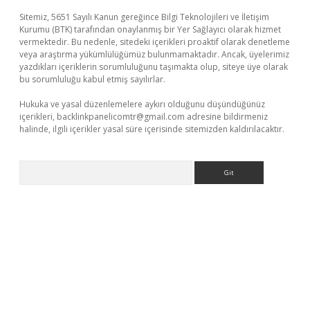
Sitemiz, 5651 Sayılı Kanun gereğince Bilgi Teknolojileri ve İletişim
Kurumu (BTK) tarafından onaylanmış bir Yer Sağlayıcı olarak hizmet
vermektedir. Bu nedenle, sitedeki içerikleri proaktif olarak denetleme
veya araştırma yükümlülüğümüz bulunmamaktadır. Ancak, üyelerimiz
yazdıkları içeriklerin sorumluluğunu taşımakta olup, siteye üye olarak
bu sorumluluğu kabul etmiş sayılırlar.
Hukuka ve yasal düzenlemelere aykırı olduğunu düşündüğünüz
içerikleri,
backlinkpanelicomtr@gmail.com
adresine bildirmeniz
halinde, ilgili içerikler yasal süre içerisinde sitemizden kaldırılacaktır.
Arama
ş
betci
tulipbet güncel