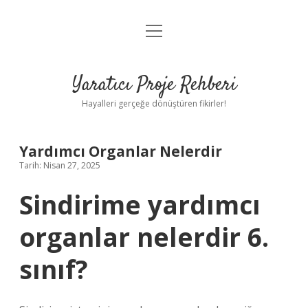
menüyü
Anasayfa
aç
Gizlilik Politikası
Yaratıcı Proje Rehberi
Yasal Uyarı
Hayalleri gerçeğe dönüştüren fikirler!
Hakkımızda
Yardımcı Organlar Nelerdir
Tarih: Nisan 27, 2025
Sindirime yardımcı
organlar nelerdir 6.
sınıf?