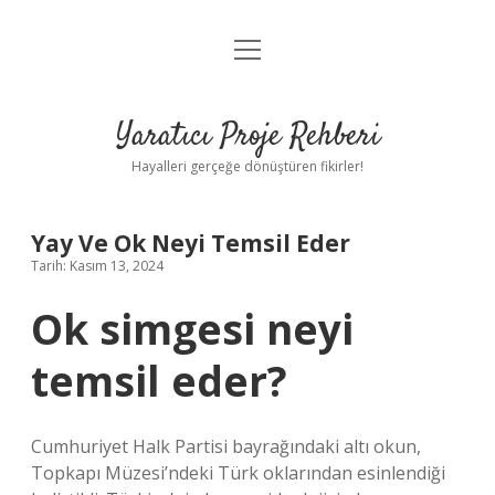
menüyü
Anasayfa
aç
Gizlilik Politikası
Yaratıcı Proje Rehberi
Yasal Uyarı
Hayalleri gerçeğe dönüştüren fikirler!
Hakkımızda
Yay Ve Ok Neyi Temsil Eder
Tarih: Kasım 13, 2024
Ok simgesi neyi
temsil eder?
Cumhuriyet Halk Partisi bayrağındaki altı okun,
Topkapı Müzesi’ndeki Türk oklarından esinlendiği