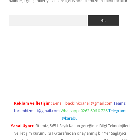
halinde, ilgili içerikler yasal süre içerisinde sitemizden kaldırılacaktır.
Arama
ci
tulipbet güncel
Reklam ve İletişim:
E-mail:
backlinkpaneli@gmail.com
Teams:
forumhizmeti@gmail.com
Whatsapp: 0262 606 0 726
Telegram:
@karabul
Yasal Uyarı:
Sitemiz, 5651 Sayılı Kanun gereğince Bilgi Teknolojileri
ve İletişim Kurumu (BTK) tarafından onaylanmış bir Yer Sağlayıcı