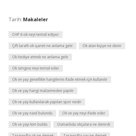
Tarih:
Makaleler
CHP 6 ok neyi temsil ediyor
Çift taraflı ok işareti ne anlama gelir
Ok atan kişiye ne denir
Ok hediye etmek ne anlama gelir
Ok simgesi neyi temsil eder
Ok ve yay genellikle hangilerini ifade etmek için kullanılır
Ok ve yay hangi malzemeden yapılır
Ok ve yay kullanılarak yapılan spor nedir
Ok ve yay nasıl bulundu
Ok ve yay neyi ifade eder
Ok ve yayı kim buldu
Osmanlıda okçulara ne denirdi
Tasavvufta ok ne demek
Tasavvufta yay ne demek