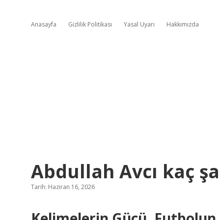
Anasayfa
Gizlilik Politikası
Yasal Uyarı
Hakkımızda
Abdullah Avcı kaç ş
Tarih: Haziran 16, 2026
Kelimelerin Gücü, Futbolun 