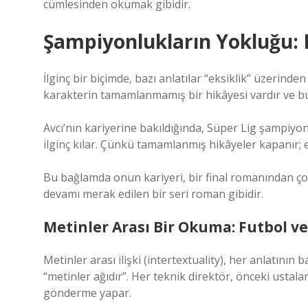
cümlesinden okumak gibidir.
Şampiyonlukların Yokluğu: E
İlginç bir biçimde, bazı anlatılar “eksiklik” üzerind
karakterin tamamlanmamış bir hikâyesi vardır ve bu
Avcı’nın kariyerine bakıldığında, Süper Lig şampiyon
ilginç kılar. Çünkü tamamlanmış hikâyeler kapanır;
Bu bağlamda onun kariyeri, bir final romanından ço
devamı merak edilen bir seri roman gibidir.
Metinler Arası Bir Okuma: Futbol v
Metinler arası ilişki (intertextuality), her anlatının 
“metinler ağıdır”. Her teknik direktör, önceki ustaları
gönderme yapar.