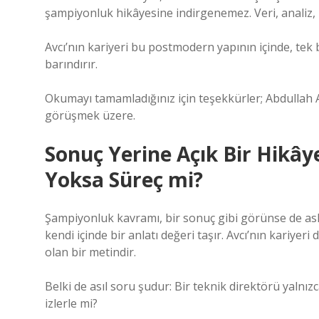
şampiyonluk hikâyesine indirgenemez. Veri, analiz, me
Avcı’nın kariyeri bu postmodern yapının içinde, tek 
barındırır.
Okumayı tamamladığınız için teşekkürler; Abdullah 
görüşmek üzere.
Sonuç Yerine Açık Bir Hikây
Yoksa Süreç mi?
Şampiyonluk kavramı, bir sonuç gibi görünse de aslı
kendi içinde bir anlatı değeri taşır. Avcı’nın kariye
olan bir metindir.
Belki de asıl soru şudur: Bir teknik direktörü yalnız
izlerle mi?