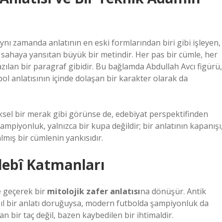
ynı zamanda anlatının en eski formlarından biri gibi işleyen,
 sahaya yansıtan büyük bir metindir. Her pas bir cümle, her
zılan bir paragraf gibidir. Bu bağlamda Abdullah Avcı figürü,
bol anlatısının içinde dolaşan bir karakter olarak da
ksel bir merak gibi görünse de, edebiyat perspektifinden
mpiyonluk, yalnızca bir kupa değildir; bir anlatının kapanışı
mış bir cümlenin yankısıdır.
ebî Katmanları
e geçerek bir
mitolojik zafer anlatısı
na dönüşür. Antik
ıl bir anlatı doruğuysa, modern futbolda şampiyonluk da
n bir taç değil, bazen kaybedilen bir ihtimaldir.