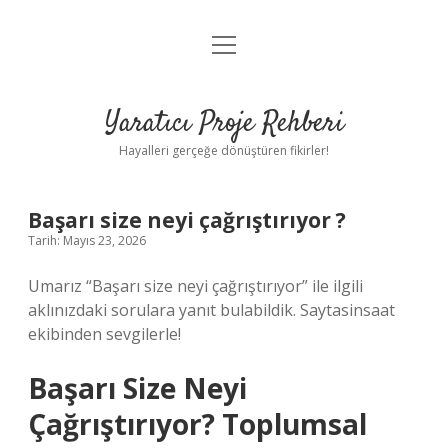
menüyü
Anasayfa
aç
Gizlilik Politikası
Yaratıcı Proje Rehberi
Yasal Uyarı
Hayalleri gerçeğe dönüştüren fikirler!
Hakkımızda
Başarı size neyi çağrıştırıyor ?
Tarih: Mayıs 23, 2026
Umarız “Başarı size neyi çağrıştırıyor” ile ilgili
aklınızdaki sorulara yanıt bulabildik. Saytasinsaat
ekibinden sevgilerle!
Başarı Size Neyi
Çağrıştırıyor? Toplumsal