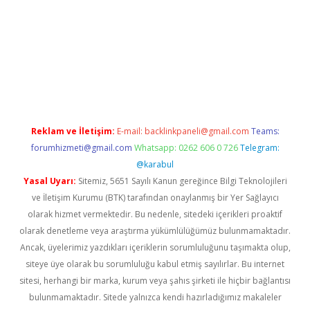
betci
tulipbet güncel
Reklam ve İletişim:
E-mail:
backlinkpaneli@gmail.com
Teams:
forumhizmeti@gmail.com
Whatsapp: 0262 606 0 726
Telegram:
@karabul
Yasal Uyarı:
Sitemiz, 5651 Sayılı Kanun gereğince Bilgi Teknolojileri
ve İletişim Kurumu (BTK) tarafından onaylanmış bir Yer Sağlayıcı
olarak hizmet vermektedir. Bu nedenle, sitedeki içerikleri proaktif
olarak denetleme veya araştırma yükümlülüğümüz bulunmamaktadır.
Ancak, üyelerimiz yazdıkları içeriklerin sorumluluğunu taşımakta olup,
siteye üye olarak bu sorumluluğu kabul etmiş sayılırlar. Bu internet
sitesi, herhangi bir marka, kurum veya şahıs şirketi ile hiçbir bağlantısı
bulunmamaktadır. Sitede yalnızca kendi hazırladığımız makaleler