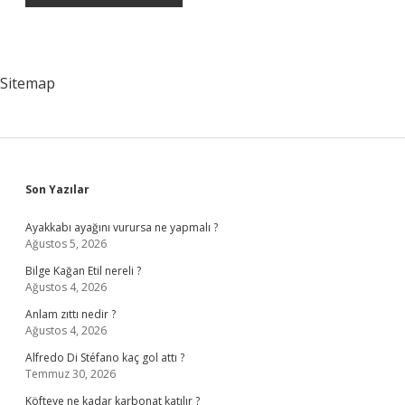
Sitemap
Sidebar
Son Yazılar
Ayakkabı ayağını vurursa ne yapmalı ?
Ağustos 5, 2026
Bilge Kağan Etil nereli ?
Ağustos 4, 2026
Anlam zıttı nedir ?
Ağustos 4, 2026
Alfredo Di Stéfano kaç gol attı ?
Temmuz 30, 2026
Köfteye ne kadar karbonat katılır ?