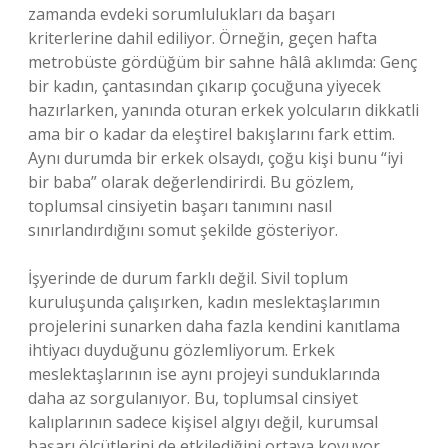
zamanda evdeki sorumlulukları da başarı
kriterlerine dahil ediliyor. Örneğin, geçen hafta
metrobüste gördüğüm bir sahne hâlâ aklımda: Genç
bir kadın, çantasından çıkarıp çocuğuna yiyecek
hazırlarken, yanında oturan erkek yolcuların dikkatli
ama bir o kadar da eleştirel bakışlarını fark ettim.
Aynı durumda bir erkek olsaydı, çoğu kişi bunu “iyi
bir baba” olarak değerlendirirdi. Bu gözlem,
toplumsal cinsiyetin başarı tanımını nasıl
sınırlandırdığını somut şekilde gösteriyor.
İşyerinde de durum farklı değil. Sivil toplum
kuruluşunda çalışırken, kadın meslektaşlarımın
projelerini sunarken daha fazla kendini kanıtlama
ihtiyacı duyduğunu gözlemliyorum. Erkek
meslektaşlarının ise aynı projeyi sunduklarında
daha az sorgulanıyor. Bu, toplumsal cinsiyet
kalıplarının sadece kişisel algıyı değil, kurumsal
başarı ölçütlerini de etkilediğini ortaya koyuyor.