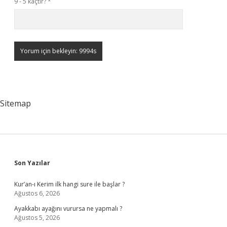
9 - 5 kaçtır?
*
Sitemap
Sidebar
Son Yazılar
Kur’an-ı Kerim ilk hangi sure ile başlar ?
Ağustos 6, 2026
Ayakkabı ayağını vurursa ne yapmalı ?
Ağustos 5, 2026