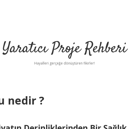
Yaratıcı Proje Rehberi
Hayalleri gerçeğe dönüştüren fikirler!
 nedir ?
ilbet mobil 
atın Derinliklerinden Bir Sağlık