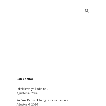
Sidebar
Son Yazılar
giriş
piabellacasino
hiltonbet giriş
betexper.xyz
betci giriş
betci
Erkek kavalye kadın ne ?
Ağustos 6, 2026
Kur’an-ı Kerim ilk hangi sure ile başlar ?
Ağustos 6, 2026