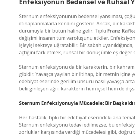
Enfeksiyonun Bedensel ve Ruhsal Y
Sternum enfeksiyonunun bedensel yansıması, çoğu 
iltihaplanmalarla kendini gösterir. Ancak, bir kara
durumuyla bir bütün haline gelir. Tıpkı
Franz Kafka
değişimi insanın tüm varoluşunu etkiler. Enfeksiyon
işleyişi sekteye uğratabilir. Bir sabah uyanıldığında
açtığını fark etmek, ruhsal bir dönüşümle eş değer ol
Sternum enfeksiyonu da bir karakterin, bir kahramanı
gibidir. Yavaşça yayılan bir iltihap, bir metnin içine 
edebiyat eserinde gerilim unsuru nasıl yavaşça art
belirginleşen ağrı, karakterin hem içsel hem de dışsa
Sternum Enfeksiyonuyla Mücadele: Bir Başkaldırı
Her hastalık, tıpkı bir edebiyat eserindeki ana temal
Sternum enfeksiyonu tedavi edilmezse, bu enfeksiyon
zorluklar karşısında verdiği mücadelesi gibi, doğru t