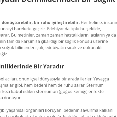
 dönüştürebilir, bir ruhu iyileştirebilir.
Her kelime, insanı
düşünceyi harekete geçirir. Edebiyat da tıpkı bu şekilde,
rar. Bu metinler, zaman zaman hastalıkların, acıların ya da
ilin tam da karşımıza çıkardığı bir sağlık konusu üzerine
n soğuk biliminden çok, edebiyatın sıcak ve dokunaklı
ğiz.
liklerinde Bir Yaradır
acıları, onun içsel dünyasıyla bir arada ilerler. Yavaşça
çatışmalar gibi, hem bedeni hem de ruhu sarar. Sternum
rkezi kabul edilen sternumun (göğüs kemiği) enfekte
na dönüşür.
 gibi yaşamsal organları koruyan, bedenin savunma kalkanı
a da psikolojik olarak sarsıldığı, kırıldığı anlarda olduğu gibi,