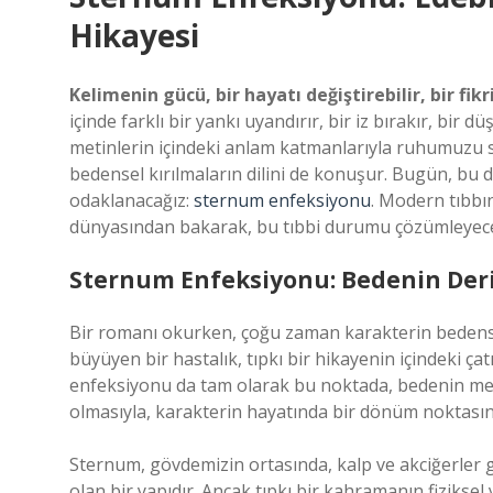
Hikayesi
Kelimenin gücü, bir hayatı değiştirebilir, bir fikri
içinde farklı bir yankı uyandırır, bir iz bırakır, bir 
metinlerin içindeki anlam katmanlarıyla ruhumuzu sa
bedensel kırılmaların dilini de konuşur. Bugün, bu d
odaklanacağız:
sternum enfeksiyonu
. Modern tıbbı
dünyasından bakarak, bu tıbbi durumu çözümleyece
Sternum Enfeksiyonu: Bedenin Derin
Bir romanı okurken, çoğu zaman karakterin bedensel 
büyüyen bir hastalık, tıpkı bir hikayenin içindeki 
enfeksiyonu da tam olarak bu noktada, bedenin me
olmasıyla, karakterin hayatında bir dönüm noktası
Sternum, gövdemizin ortasında, kalp ve akciğerler
olan bir yapıdır. Ancak tıpkı bir kahramanın fiziksel y