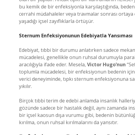
bu kemik de bir enfeksiyonla karşılaştığında, bede
cerrahi müdahaleler veya travmalar sonrası ortaya ç
yaşadığı içsel zayıflıklarla örtüşür.
Sternum Enfeksiyonunun Edebiyatla Yansıması
Edebiyat, tıbbi bir durumu anlatırken sadece mekan
mücadelesi, genellikle onun ruhsal durumuyla paralel
aracılığıyla ifade eder. Mesela,
Victor Hugo’nun
“Sef
toplumla mücadelesi, bir enfeksiyonun bedenin içindek
verici deneyiminde, tıpkı sternum enfeksiyonuna sah
yıkılır.
Birçok tıbbi terim de edebi anlamda insanlık halleriyl
gözünde sadece bir hastalık değil, aynı zamanda ins
bir içsel kaosun dışa vurumu gibi, bedenin bütünlüğ
kırılma, onun ruhsal kırılmalarını da yansıtır.