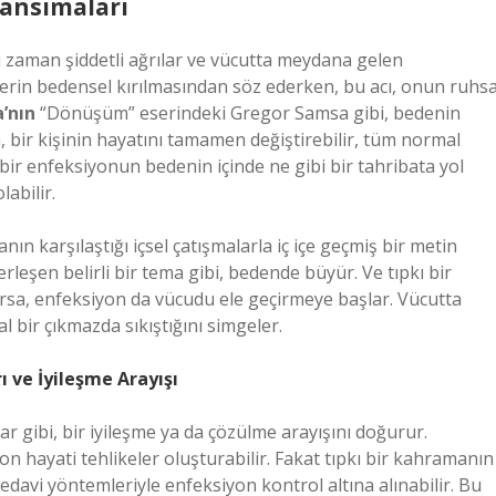
ansımaları
zaman şiddetli ağrılar ve vücutta meydana gelen
kterin bedensel kırılmasından söz ederken, bu acı, onun ruhsa
’nın
“Dönüşüm” eserindeki Gregor Samsa gibi, bedenin
, bir kişinin hayatını tamamen değiştirebilir, tüm normal
, bir enfeksiyonun bedenin içinde ne gibi bir tahribata yol
abilir.
n karşılaştığı içsel çatışmalarla iç içe geçmiş bir metin
yerleşen belirli bir tema gibi, bedende büyür. Ve tıpkı bir
arsa, enfeksiyon da vücudu ele geçirmeye başlar. Vücutta
l bir çıkmazda sıkıştığını simgeler.
 ve İyileşme Arayışı
ar gibi, bir iyileşme ya da çözülme arayışını doğurur.
 hayati tehlikeler oluşturabilir. Fakat tıpkı bir kahramanın
edavi yöntemleriyle enfeksiyon kontrol altına alınabilir. Bu