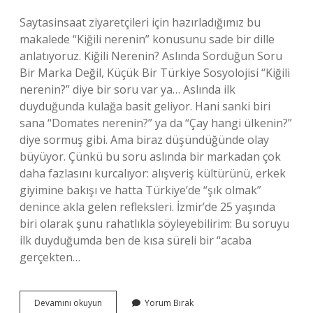
Saytasinsaat ziyaretçileri için hazırladığımız bu
makalede “Kiğili nerenin” konusunu sade bir dille
anlatıyoruz. Kiğili Nerenin? Aslında Sorduğun Soru
Bir Marka Değil, Küçük Bir Türkiye Sosyolojisi “Kiğili
nerenin?” diye bir soru var ya… Aslında ilk
duyduğunda kulağa basit geliyor. Hani sanki biri
sana “Domates nerenin?” ya da “Çay hangi ülkenin?”
diye sormuş gibi. Ama biraz düşündüğünde olay
büyüyor. Çünkü bu soru aslında bir markadan çok
daha fazlasını kurcalıyor: alışveriş kültürünü, erkek
giyimine bakışı ve hatta Türkiye’de “şık olmak”
denince akla gelen refleksleri. İzmir’de 25 yaşında
biri olarak şunu rahatlıkla söyleyebilirim: Bu soruyu
ilk duyduğumda ben de kısa süreli bir “acaba
gerçekten…
Kiğili
Devamını okuyun
Yorum Bırak