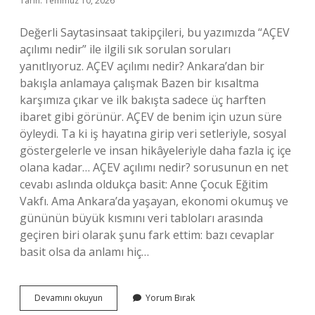
Tarih: Temmuz 10, 2026
Değerli Saytasinsaat takipçileri, bu yazımızda “AÇEV
açılımı nedir” ile ilgili sık sorulan soruları
yanıtlıyoruz. AÇEV açılımı nedir? Ankara’dan bir
bakışla anlamaya çalışmak Bazen bir kısaltma
karşımıza çıkar ve ilk bakışta sadece üç harften
ibaret gibi görünür. AÇEV de benim için uzun süre
öyleydi. Ta ki iş hayatına girip veri setleriyle, sosyal
göstergelerle ve insan hikâyeleriyle daha fazla iç içe
olana kadar… AÇEV açılımı nedir? sorusunun en net
cevabı aslında oldukça basit: Anne Çocuk Eğitim
Vakfı. Ama Ankara’da yaşayan, ekonomi okumuş ve
gününün büyük kısmını veri tabloları arasında
geçiren biri olarak şunu fark ettim: bazı cevaplar
basit olsa da anlamı hiç…
AÇEV
Devamını okuyun
Yorum Bırak
açılımı