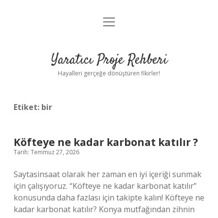
menüyü
Anasayfa
aç
Gizlilik Politikası
Yaratıcı Proje Rehberi
Yasal Uyarı
Hayalleri gerçeğe dönüştüren fikirler!
Hakkımızda
Etiket:
bir
Köfteye ne kadar karbonat katılır ?
Tarih: Temmuz 27, 2026
Saytasinsaat olarak her zaman en iyi içeriği sunmak
için çalışıyoruz. “Köfteye ne kadar karbonat katılır”
konusunda daha fazlası için takipte kalın! Köfteye ne
kadar karbonat katılır? Konya mutfağından zihnin