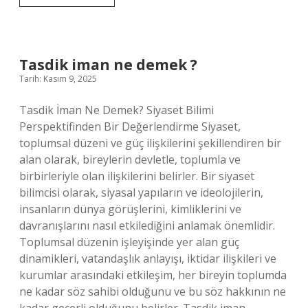
isim
yapan
10
örnek
nedir
Tasdik iman ne demek ?
?
Tarih: Kasım 9, 2025
Tasdik İman Ne Demek? Siyaset Bilimi
Perspektifinden Bir Değerlendirme Siyaset,
toplumsal düzeni ve güç ilişkilerini şekillendiren bir
alan olarak, bireylerin devletle, toplumla ve
birbirleriyle olan ilişkilerini belirler. Bir siyaset
bilimcisi olarak, siyasal yapıların ve ideolojilerin,
insanların dünya görüşlerini, kimliklerini ve
davranışlarını nasıl etkilediğini anlamak önemlidir.
Toplumsal düzenin işleyişinde yer alan güç
dinamikleri, vatandaşlık anlayışı, iktidar ilişkileri ve
kurumlar arasındaki etkileşim, her bireyin toplumda
ne kadar söz sahibi olduğunu ve bu söz hakkının ne