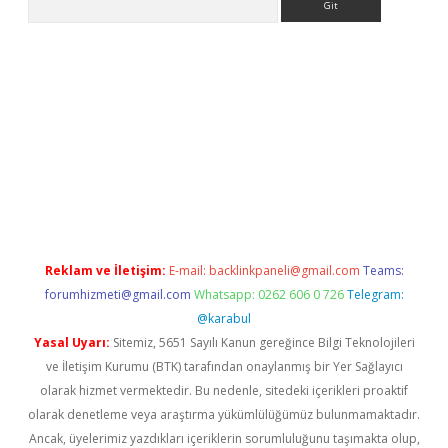
ci
tulipbet güncel
Reklam ve İletişim:
E-mail:
backlinkpaneli@gmail.com
Teams:
forumhizmeti@gmail.com
Whatsapp: 0262 606 0 726
Telegram:
@karabul
Yasal Uyarı:
Sitemiz, 5651 Sayılı Kanun gereğince Bilgi Teknolojileri
ve İletişim Kurumu (BTK) tarafından onaylanmış bir Yer Sağlayıcı
olarak hizmet vermektedir. Bu nedenle, sitedeki içerikleri proaktif
olarak denetleme veya araştırma yükümlülüğümüz bulunmamaktadır.
Ancak, üyelerimiz yazdıkları içeriklerin sorumluluğunu taşımakta olup,