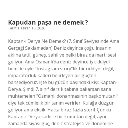
nedir
?
Kapudan paşa ne demek ?
Tarih: Haziran 16, 2026
Kaptan-ı Derya Ne Demek? (7. Sınıf Seviyesinde Ama
Gerçeği Saklamadan) Deniz deyince çoğu insanın
aklına tatil, güneş, sahil ve belki biraz da martı sesi
geliyor. Ama Osmanlı’da deniz deyince iş ciddiydi;
hem de öyle “Instagram story”lik bir ciddiyet değil,
imparatorluk kaderi belirleyen bir güçten
bahsediyoruz. İşte bu gücün başındaki kişi: Kaptan-ı
Derya. Şimdi 7. sınıf ders kitabına bakarsan sana
muhtemelen “Osmanlı donanmasının başkomutanı”
diye tek cümlelik bir tanım verirler. Kulağa düzgün
geliyor ama eksik. Hatta biraz fazla steril. Çünkü
Kaptan-ı Derya sadece bir komutan değil, aynı
zamanda siyasi güç, deniz stratejisti ve dönemine