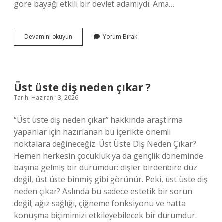
göre bayağı etkili bir devlet adamıydı. Ama…
Kapudan
Devamını okuyun
Yorum Bırak
paşa
ne
demek
?
Üst üste diş neden çıkar ?
Tarih: Haziran 13, 2026
“Üst üste diş neden çıkar” hakkında araştırma
yapanlar için hazırlanan bu içerikte önemli
noktalara değineceğiz. Üst Üste Diş Neden Çıkar?
Hemen herkesin çocukluk ya da gençlik döneminde
başına gelmiş bir durumdur: dişler birdenbire düz
değil, üst üste binmiş gibi görünür. Peki, üst üste diş
neden çıkar? Aslında bu sadece estetik bir sorun
değil; ağız sağlığı, çiğneme fonksiyonu ve hatta
konuşma biçimimizi etkileyebilecek bir durumdur.