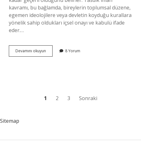
kadar geçerli olduğunu belirler. Tasdik iman
kavramı, bu bağlamda, bireylerin toplumsal düzene,
egemen ideolojilere veya devletin koyduğu kurallara
yönelik sahip oldukları içsel onayı ve kabulü ifade
eder.…
Tasdik
Devamını okuyun
8 Yorum
iman
ne
demek
?
Yazı
1
2
3
Sonraki
sayfalaması
Sitemap