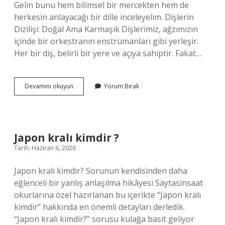
Gelin bunu hem bilimsel bir mercekten hem de
herkesin anlayacağı bir dille inceleyelim. Dişlerin
Dizilişi: Doğal Ama Karmaşık Dişlerimiz, ağzımızın
içinde bir orkestranın enstrümanları gibi yerleşir.
Her bir diş, belirli bir yere ve açıya sahiptir. Fakat…
Üst
Devamını okuyun
Yorum Bırak
üste
diş
neden
çıkar
?
Japon kralı kimdir ?
Tarih: Haziran 6, 2026
Japon kralı kimdir? Sorunun kendisinden daha
eğlenceli bir yanlış anlaşılma hikâyesi Saytasinsaat
okurlarına özel hazırlanan bu içerikte “Japon kralı
kimdir” hakkında en önemli detayları derledik.
“Japon kralı kimdir?” sorusu kulağa basit geliyor