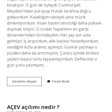
bırakıyor. O gün de öyleydi. Cumhuriyet
Meydanı’ndan yürüyüp Hunat tarafına doğru
gidiyordum. Kulaklığım takılıydı ama müzik
dinlemiyordum. İnsan bazen sessizliği daha yüksek
duymak istiyor. O sıralar hayatımın en garip
dönemlerinden birindeydim. Her şey üst üste
gelmişti. İş arıyordum, aile baskısı hissediyordum,
sevdiğim kızla aramız açılmıştı. Günlük yazmayı o
yüzden daha da artırmıştım. Çünkü içimde biriken
şeyleri başka türlü taşıyamıyordum. Defterime o
gün şunu yazmışım:…
Basiret
Devamını okuyun
Yorum Bırak
ne
demek
diyanet
?
AÇEV açılımı nedir ?