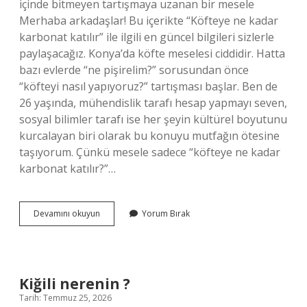
içinde bitmeyen tartışmaya uzanan bir mesele
Merhaba arkadaşlar! Bu içerikte “Köfteye ne kadar
karbonat katılır” ile ilgili en güncel bilgileri sizlerle
paylaşacağız. Konya’da köfte meselesi ciddidir. Hatta
bazı evlerde “ne pişirelim?” sorusundan önce
“köfteyi nasıl yapıyoruz?” tartışması başlar. Ben de
26 yaşında, mühendislik tarafı hesap yapmayı seven,
sosyal bilimler tarafı ise her şeyin kültürel boyutunu
kurcalayan biri olarak bu konuyu mutfağın ötesine
taşıyorum. Çünkü mesele sadece “köfteye ne kadar
karbonat katılır?”…
Köfteye
Devamını okuyun
Yorum Bırak
ne
kadar
karbonat
katılır
?
Kiğili nerenin ?
Tarih: Temmuz 25, 2026