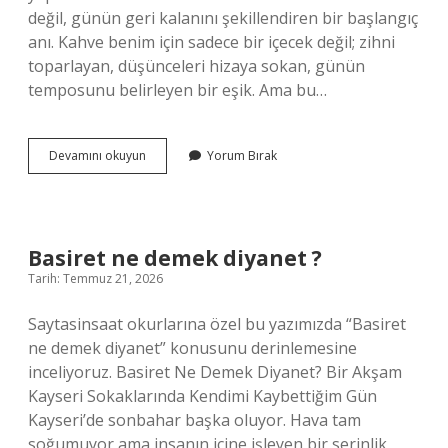
değil, günün geri kalanını şekillendiren bir başlangıç
anı. Kahve benim için sadece bir içecek değil; zihni
toparlayan, düşünceleri hizaya sokan, günün
temposunu belirleyen bir eşik. Ama bu…
Kahve
Devamını okuyun
Yorum Bırak
makinesini
kullanmadan
önce
ne
yapmalı
Basiret ne demek diyanet ?
?
Tarih: Temmuz 21, 2026
Saytasinsaat okurlarına özel bu yazımızda “Basiret
ne demek diyanet” konusunu derinlemesine
inceliyoruz. Basiret Ne Demek Diyanet? Bir Akşam
Kayseri Sokaklarında Kendimi Kaybettiğim Gün
Kayseri’de sonbahar başka oluyor. Hava tam
soğumuyor ama insanın içine işleyen bir serinlik