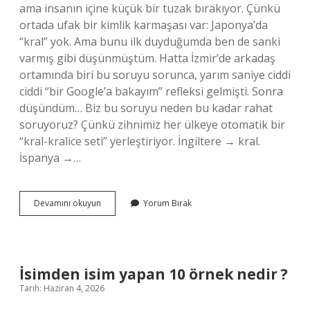
ama insanın içine küçük bir tuzak bırakıyor. Çünkü
ortada ufak bir kimlik karmaşası var: Japonya’da
“kral” yok. Ama bunu ilk duyduğumda ben de sanki
varmış gibi düşünmüştüm. Hatta İzmir’de arkadaş
ortamında biri bu soruyu sorunca, yarım saniye ciddi
ciddi “bir Google’a bakayım” refleksi gelmişti. Sonra
düşündüm… Biz bu soruyu neden bu kadar rahat
soruyoruz? Çünkü zihnimiz her ülkeye otomatik bir
“kral-kralice seti” yerleştiriyor. İngiltere → kral.
İspanya →…
Japon
Devamını okuyun
Yorum Bırak
kralı
kimdir
?
İsimden isim yapan 10 örnek nedir ?
Tarih: Haziran 4, 2026