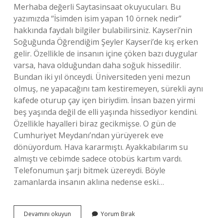
Merhaba değerli Saytasinsaat okuyucuları. Bu
yazımızda “İsimden isim yapan 10 örnek nedir”
hakkında faydalı bilgiler bulabilirsiniz. Kayseri’nin
Soğuğunda Öğrendiğim Şeyler Kayseri’de kış erken
gelir. Özellikle de insanın içine çöken bazı duygular
varsa, hava olduğundan daha soğuk hissedilir.
Bundan iki yıl önceydi. Üniversiteden yeni mezun
olmuş, ne yapacağını tam kestiremeyen, sürekli aynı
kafede oturup çay içen biriydim. İnsan bazen yirmi
beş yaşında değil de elli yaşında hissediyor kendini.
Özellikle hayalleri biraz gecikmişse. O gün de
Cumhuriyet Meydanı’ndan yürüyerek eve
dönüyordum. Hava kararmıştı. Ayakkabılarım su
almıştı ve cebimde sadece otobüs kartım vardı.
Telefonumun şarjı bitmek üzereydi. Böyle
zamanlarda insanın aklına nedense eski…
İsimden
Devamını okuyun
Yorum Bırak