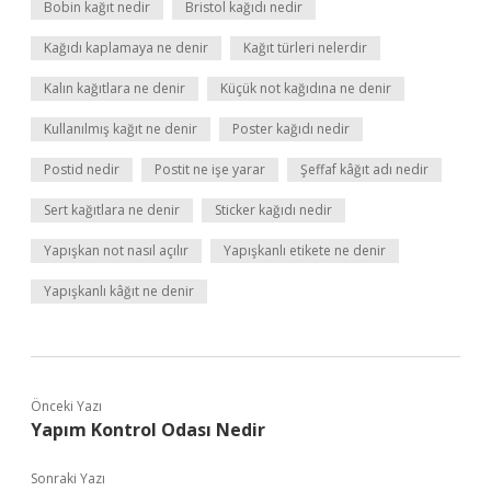
Bobin kağıt nedir
Bristol kağıdı nedir
Kağıdı kaplamaya ne denir
Kağıt türleri nelerdir
Kalın kağıtlara ne denir
Küçük not kağıdına ne denir
Kullanılmış kağıt ne denir
Poster kağıdı nedir
Postid nedir
Postit ne işe yarar
Şeffaf kâğıt adı nedir
Sert kağıtlara ne denir
Sticker kağıdı nedir
Yapışkan not nasıl açılır
Yapışkanlı etikete ne denir
Yapışkanlı kâğıt ne denir
Önceki Yazı
Yapım Kontrol Odası Nedir
Sonraki Yazı