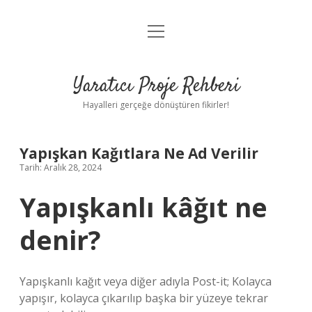
menüyü
Anasayfa
aç
Gizlilik Politikası
Yaratıcı Proje Rehberi
Yasal Uyarı
Hayalleri gerçeğe dönüştüren fikirler!
Hakkımızda
Yapışkan Kağıtlara Ne Ad Verilir
Tarih: Aralık 28, 2024
Yapışkanlı kâğıt ne
denir?
Yapışkanlı kağıt veya diğer adıyla Post-it; Kolayca
yapışır, kolayca çıkarılıp başka bir yüzeye tekrar